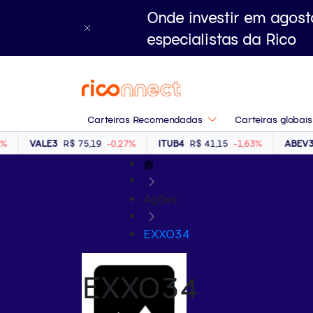
Onde investir em agost
especialistas da Rico
Carteiras Recomendadas
Carteiras globais
VALE3
R$ 75,19
-0,27%
ITUB4
R$ 41,15
-1,63%
ABEV3
R$ 
Ações
EXXO34
EXXO34