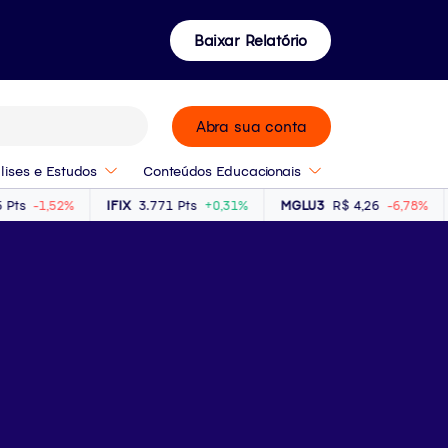
Baixar Relatório
Abra sua conta
lises e Estudos
Conteúdos Educacionais
-1,52%
IFIX
3.771 Pts
+0,31%
MGLU3
R$ 4,26
-6,78%
PE