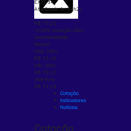
EXXO34
Atualizado às 04h21
R$ 70,22
-0,26%
variação (dia)
recomendação
Neutro
máx. (dia)
R$ 71,18
mín. (dia)
R$ 70,12
abertura
R$ 71,18
Cotação
Indicadores
Notícias
Cotação