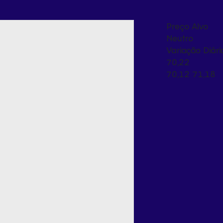
Preço Alvo
Neutro
Variação Diári
70,22
70,12
71,18