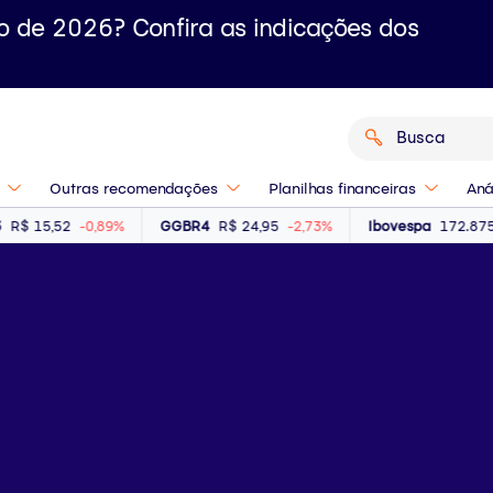
o de 2026? Confira as indicações dos
Outras recomendações
Planilhas financeiras
Aná
15,52
-0,89%
GGBR4
R$ 24,95
-2,73%
Ibovespa
172.875 Pts