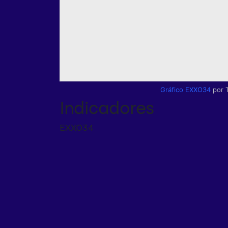
Gráfico EXXO34
por 
Indicadores
EXXO34