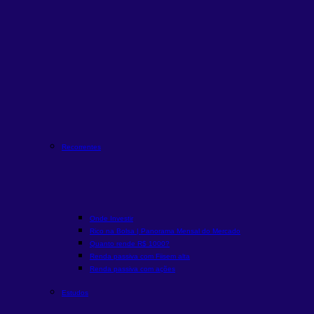
Recorrentes
Onde Investir
Rico na Bolsa | Panorama Mensal do Mercado
Quanto rende R$ 1000?
Renda passiva com Fiis
em alta
Renda passiva com ações
Estudos