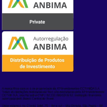
A marca Rico.com.vc é de propriedade da XP Investimentos CCTVMQA S.A.
Todas as operações realizadas na Rico são executadas pela XP Investimentos
CCTVM S.A., inscrita sob o CNPJ: 02.332.886/0016-82, instituição financeira
autorizada pelo Banco Central do Brasil.
Onde estamos: Av. Chedid Jafet, 75 – Torre sul – Vila Olimpia, São Paulo – SP,