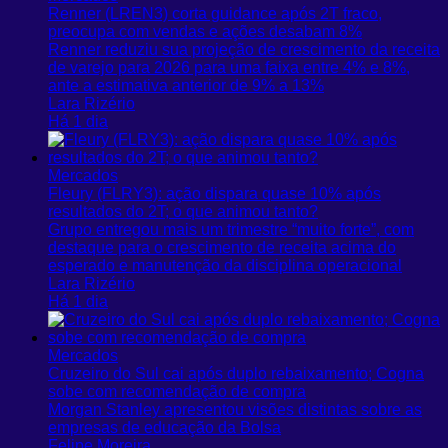
Renner (LREN3) corta guidance após 2T fraco,
preocupa com vendas e ações desabam 8%
Renner reduziu sua projeção de crescimento da receita
de varejo para 2026 para uma faixa entre 4% e 8%,
ante a estimativa anterior de 9% a 13%
Lara Rizério
Há 1 dia
Mercados
Fleury (FLRY3): ação dispara quase 10% após
resultados do 2T; o que animou tanto?
Grupo entregou mais um trimestre “muito forte”, com
destaque para o crescimento de receita acima do
esperado e manutenção da disciplina operacional
Lara Rizério
Há 1 dia
Mercados
Cruzeiro do Sul cai após duplo rebaixamento; Cogna
sobe com recomendação de compra
Morgan Stanley apresentou visões distintas sobre as
empresas de educação da Bolsa
Felipe Moreira