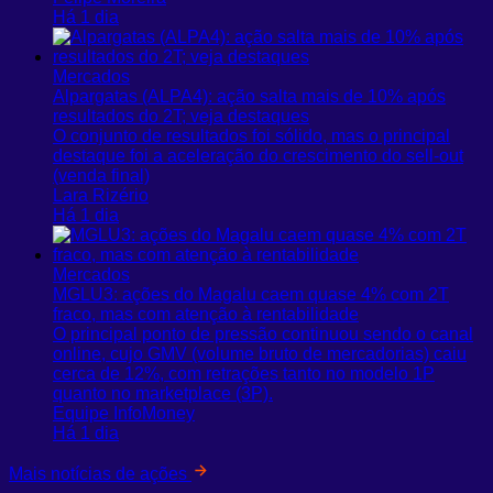
Há 1 dia
Mercados
Alpargatas (ALPA4): ação salta mais de 10% após
resultados do 2T; veja destaques
O conjunto de resultados foi sólido, mas o principal
destaque foi a aceleração do crescimento do sell-out
(venda final)
Lara Rizério
Há 1 dia
Mercados
MGLU3: ações do Magalu caem quase 4% com 2T
fraco, mas com atenção à rentabilidade
O principal ponto de pressão continuou sendo o canal
online, cujo GMV (volume bruto de mercadorias) caiu
cerca de 12%, com retrações tanto no modelo 1P
quanto no marketplace (3P).
Equipe InfoMoney
Há 1 dia
Mais notícias de ações