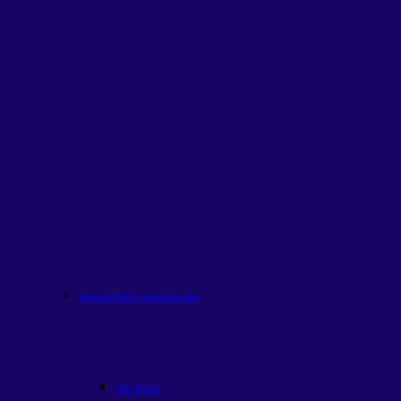
Carteira ETFs Globais
em alta
Alfa Global