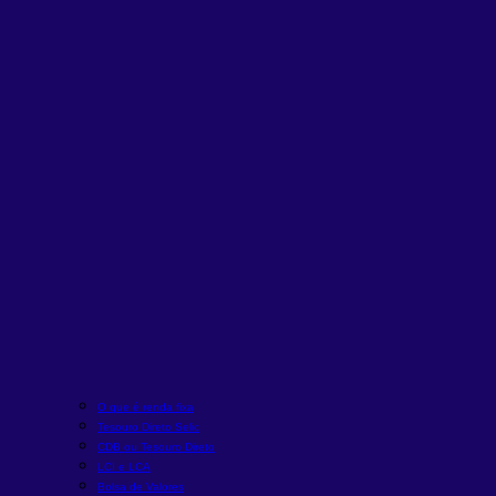
O que é renda fixa
Tesouro Direto Selic
CDB ou Tesouro Direto
LCI e LCA
Bolsa de Valores