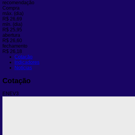
recomendação
Compra
máx. (dia)
R$ 26,69
mín. (dia)
R$ 25,95
abertura
R$ 26,60
fechamento
R$ 26,18
Cotação
Indicadores
Notícias
Cotação
ENEV3