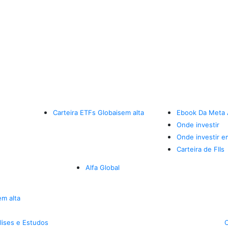
Carteira ETFs Globais
em alta
Ebook Da Meta 
Onde investir
Onde investir e
Carteira de FIIs
Alfa Global
em alta
lises e Estudos
C