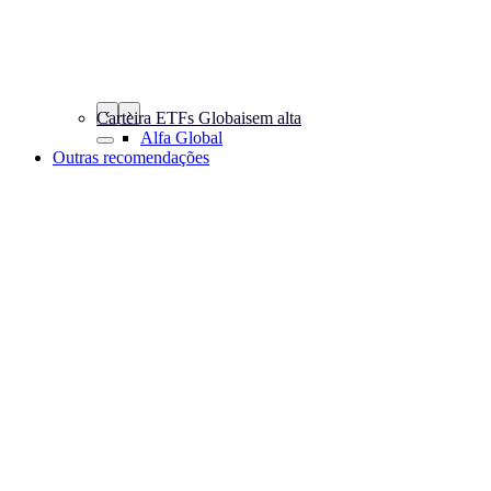
‹
›
Carteira ETFs Globais
em alta
Alfa Global
Outras recomendações