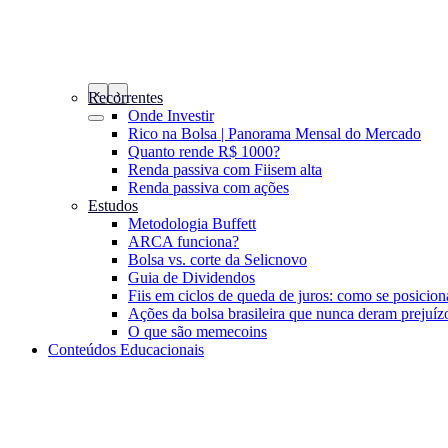
‹
›
Recorrentes
Onde Investir
Rico na Bolsa | Panorama Mensal do Mercado
Quanto rende R$ 1000?
Renda passiva com Fiis
em alta
Renda passiva com ações
Estudos
Metodologia Buffett
ARCA funciona?
Bolsa vs. corte da Selic
novo
Guia de Dividendos
Fiis em ciclos de queda de juros: como se posicion
Ações da bolsa brasileira que nunca deram prejuíz
O que são memecoins
Conteúdos Educacionais