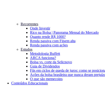
Recorrentes
Onde Investir
Rico na Bolsa | Panorama Mensal do Mercado
Quanto rende R$ 1000?
Renda passiva com Fiis
em alta
Renda passiva com ações
Estudos
Metodologia Buffett
ARCA funciona?
Bolsa vs. corte da Selic
novo
Guia de Dividendos
Fiis em ciclos de queda de juros: como se posicion
Ações da bolsa brasileira que nunca deram prejuíz
O que são memecoins
Conteúdos Educacionais