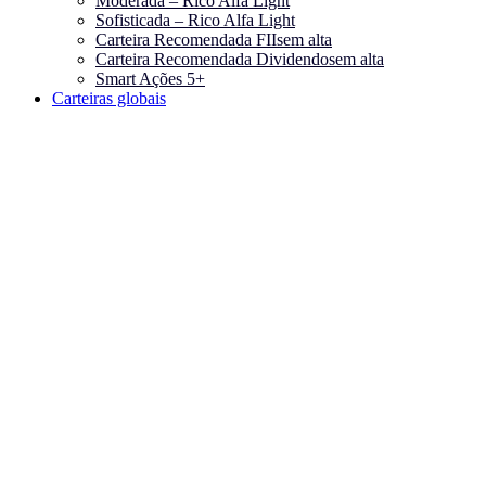
Moderada – Rico Alfa Light
Sofisticada – Rico Alfa Light
Carteira Recomendada FIIs
em alta
Carteira Recomendada Dividendos
em alta
Smart Ações 5+
Carteiras globais