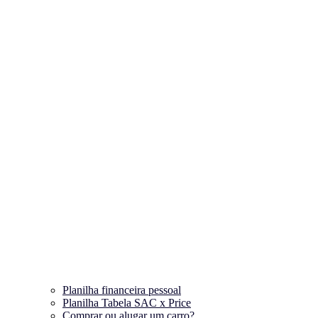
Planilha financeira pessoal
Planilha Tabela SAC x Price
Comprar ou alugar um carro?