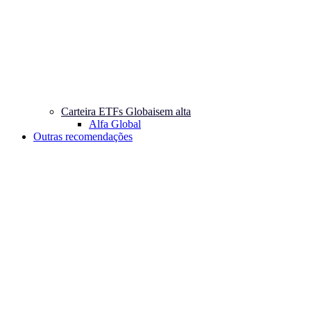
Carteira ETFs Globais
em alta
Alfa Global
Outras recomendações