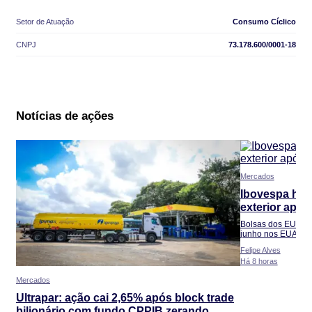
Setor de Atuação
Consumo Cíclico
CNPJ
73.178.600/0001-18
Notícias de ações
Mercados
Ibovespa hoje
exterior após
Bolsas dos EUA av
junho nos EUA
Felipe Alves
Há 8 horas
Mercados
Ultrapar: ação cai 2,65% após block trade
bilionário com fundo CPPIB zerando