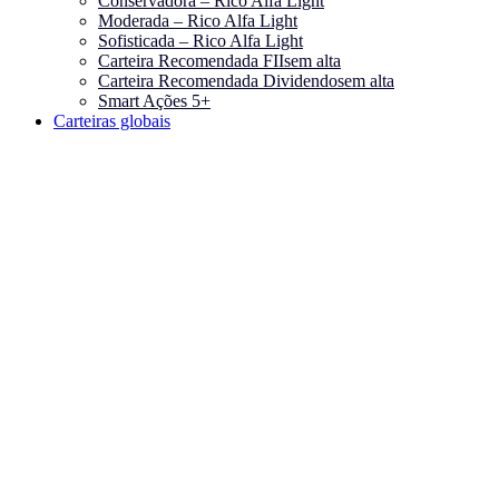
Conservadora – Rico Alfa Light
Moderada – Rico Alfa Light
Sofisticada – Rico Alfa Light
Carteira Recomendada FIIs
em alta
Carteira Recomendada Dividendos
em alta
Smart Ações 5+
Carteiras globais