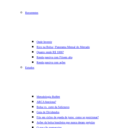
Recorrentes
Onde Investir
Rico na Bolsa | Panorama Mensal do Mercado
Quanto rende R$ 1000?
Renda passiva com Fiis
em alta
Renda passiva com ações
Estudos
Metodologia Buffett
ARCA funciona?
Bolsa vs. corte da Selic
novo
Guia de Dividendos
Fiis em ciclos de queda de juros: como se posicionar?
Ações da bolsa brasileira que nunca deram prejuízo
O que são memecoins