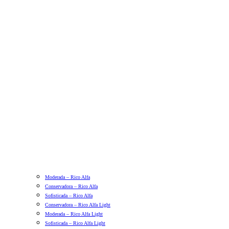
Moderada – Rico Alfa
Conservadora – Rico Alfa
Sofisticada – Rico Alfa
Conservadora – Rico Alfa Light
Moderada – Rico Alfa Light
Sofisticada – Rico Alfa Light