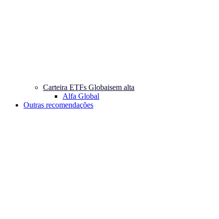
Carteira ETFs Globais
em alta
Alfa Global
Outras recomendações