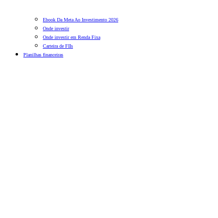
Ebook Da Meta Ao Investimento 2026
Onde investir
Onde investir em Renda Fixa
Carteira de FIIs
Planilhas financeiras