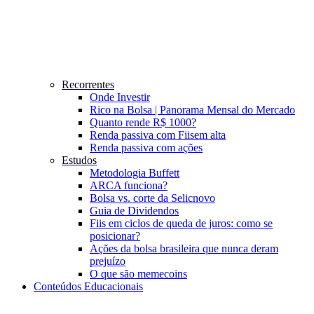
Recorrentes
Onde Investir
Rico na Bolsa | Panorama Mensal do Mercado
Quanto rende R$ 1000?
Renda passiva com Fiis
em alta
Renda passiva com ações
Estudos
Metodologia Buffett
ARCA funciona?
Bolsa vs. corte da Selic
novo
Guia de Dividendos
Fiis em ciclos de queda de juros: como se
posicionar?
Ações da bolsa brasileira que nunca deram
prejuízo
O que são memecoins
Conteúdos Educacionais