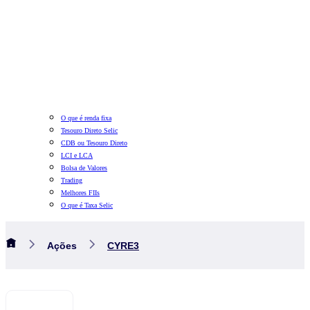
O que é renda fixa
Tesouro Direto Selic
CDB ou Tesouro Direto
LCI e LCA
Bolsa de Valores
Trading
Melhores FIIs
O que é Taxa Selic
Ações
CYRE3