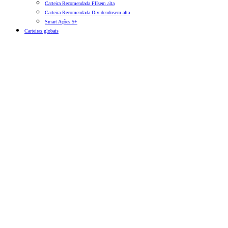
Carteira Recomendada FIIs
em alta
Carteira Recomendada Dividendos
em alta
Smart Ações 5+
Carteiras globais