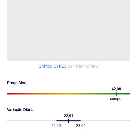
Gráfico CYRE3
por TradingView
Preço Alvo
42,00
compra
Variação Diária
22,91
22,20
23,04