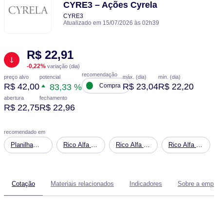
CYRE3 – Ações Cyrela
CYRE3
Atualizado em 15/07/2026 às 02h39
R$ 22,91
-0,22%
variação (dia)
recomendação
potencial
preço alvo
máx. (dia)
mín. (dia)
R$ 42,00
R$ 23,04
R$ 22,20
83,33 %
Compra
abertura
fechamento
R$ 22,75
R$ 22,96
recomendado em
Planilha
Rico Alfa -
Rico Alfa -
Rico Alfa -
Financeira:
Seleção de
Seleção de
Seleção de
Simulação
Ativos
Ativos
Ativos
de
Conservadora
Moderada
Sofisticada
Cotação
Materiais relacionados
Indicadores
Sobre a empr
Patrimônio
Futuro