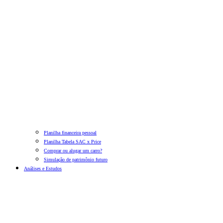
Planilha financeira pessoal
Planilha Tabela SAC x Price
Comprar ou alugar um carro?
Simulação de patrimônio futuro
Análises e Estudos