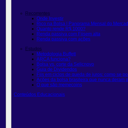
Recorrentes
Onde Investir
Rico na Bolsa | Panorama Mensal do Merca
Quanto rende R$ 1000?
Renda passiva com Fiis
em alta
Renda passiva com ações
Estudos
Metodologia Buffett
ARCA funciona?
Bolsa vs. corte da Selic
novo
Guia de Dividendos
Fiis em ciclos de queda de juros: como se po
Ações da bolsa brasileira que nunca deram p
O que são memecoins
Conteúdos Educacionais