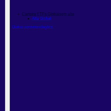
Carteira ETFs Globais
em alta
Alfa Global
Outras recomendações