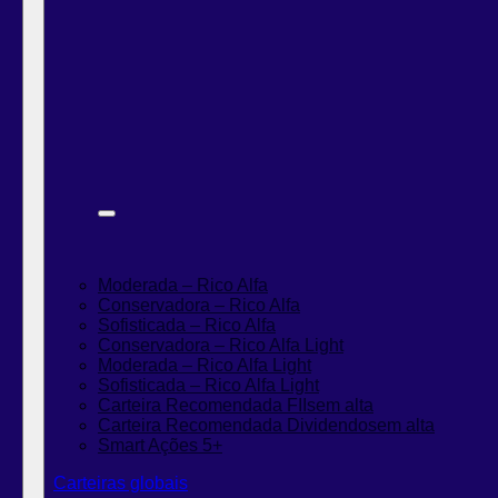
Moderada – Rico Alfa
Conservadora – Rico Alfa
Sofisticada – Rico Alfa
Conservadora – Rico Alfa Light
Moderada – Rico Alfa Light
Sofisticada – Rico Alfa Light
Carteira Recomendada FIIs
em alta
Carteira Recomendada Dividendos
em alta
Smart Ações 5+
Carteiras globais