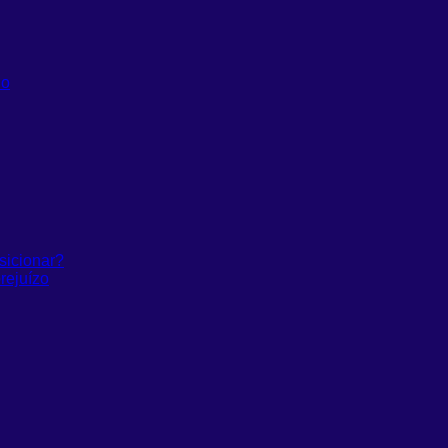
do
sicionar?
rejuízo