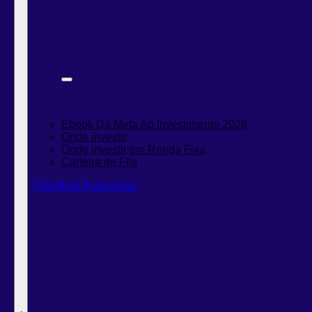
Ebook Da Meta Ao Investimento 2026
Onde investir
Onde investir em Renda Fixa
Carteira de FIIs
Planilhas financeiras