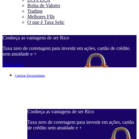
Bolsa de Valores
Trading
Melhores FIIs
O que é Taxa Selic
Conheça as vantagens de ser Rico
C
Taxa zero de corretagem para investir em ações, cartão de crédito
T
sem anuidade e +
s
Saiba mais
S
Carteiras Recomendadas
Conheça as vantagens de ser Rico
C
ações, cartão
Taxa zero de corretagem para investir em ações, cartão
T
de crédito sem anuidade e +
d
Saiba mais
S