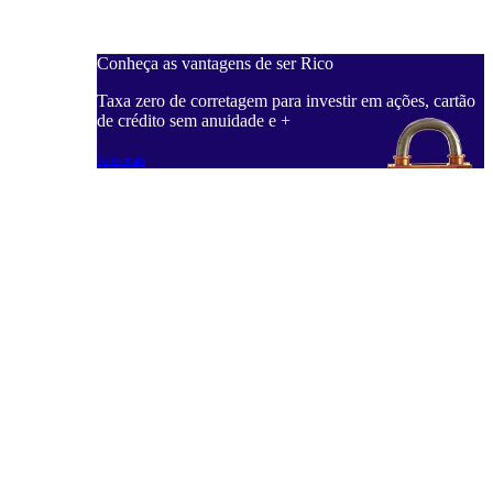
Conheça as vantagens de ser Rico
C
ações, cartão
Taxa zero de corretagem para investir em ações, cartão
T
de crédito sem anuidade e +
d
Saiba mais
S