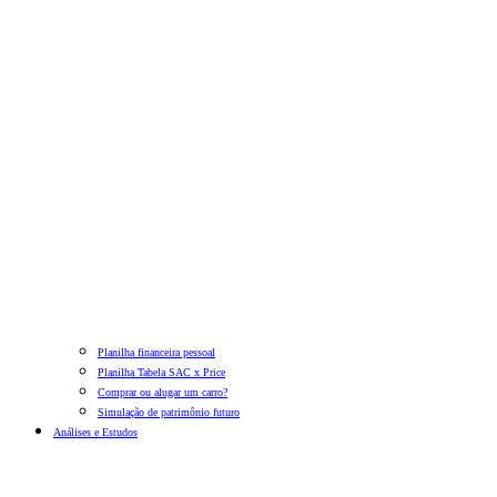
Planilha financeira pessoal
Planilha Tabela SAC x Price
Comprar ou alugar um carro?
Simulação de patrimônio futuro
Análises e Estudos