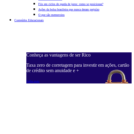
Fiis em ciclos de queda de juros: como se posicionar?
Ações da bolsa brasileira que nunca deram prejuízo
O que são memecoins
Conteúdos Educacionais
Conheça as vantagens de ser Rico
C
ações, cartão
Taxa zero de corretagem para investir em ações, cartão
T
de crédito sem anuidade e +
d
Saiba mais
S