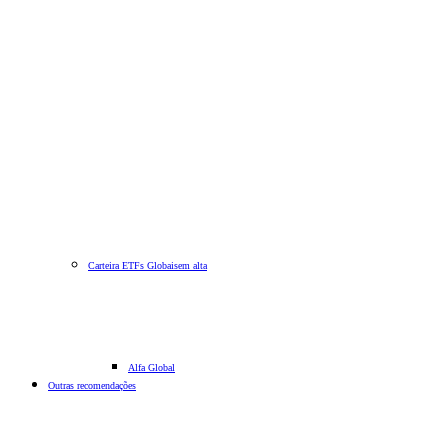
Carteira ETFs Globais
em alta
Alfa Global
Outras recomendações