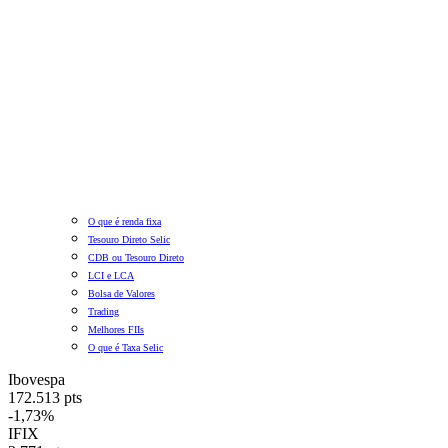
O que é renda fixa
Tesouro Direto Selic
CDB ou Tesouro Direto
LCI e LCA
Bolsa de Valores
Trading
Melhores FIIs
O que é Taxa Selic
Ibovespa
172.513 pts
-1,73%
IFIX