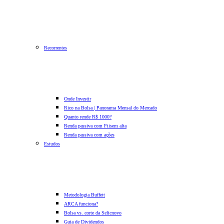
Recorrentes
Onde Investir
Rico na Bolsa | Panorama Mensal do Mercado
Quanto rende R$ 1000?
Renda passiva com Fiis
em alta
Renda passiva com ações
Estudos
Metodologia Buffett
ARCA funciona?
Bolsa vs. corte da Selic
novo
Guia de Dividendos