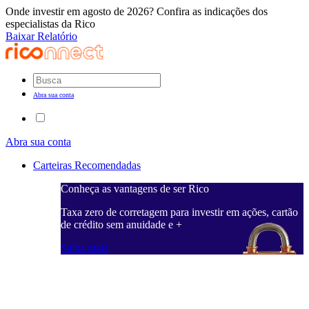
Onde investir em agosto de 2026? Confira as indicações dos
especialistas da Rico
Baixar Relatório
Abra sua conta
Abra sua conta
Carteiras Recomendadas
Conheça as vantagens de ser Rico
C
ações, cartão
Taxa zero de corretagem para investir em ações, cartão
T
de crédito sem anuidade e +
d
Saiba mais
S