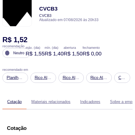
CVCB3
CVCB3
Atualizado em 07/08/2026 às 20h33
R$ 1,52
recomendação
máx. (dia)
mín. (dia)
abertura
fechamento
R$ 1,55
R$ 1,40
R$ 1,50
R$ 0,00
Neutro
recomendado em
Planilha
Rico Alfa
Rico Alfa
Rico Alfa
Carteira
Financeira:
- Seleção
- Seleção
- Seleção
Dividend
Simulação
de Ativos
de Ativos
de Ativos
de
Conservadora
Moderada
Sofisticada
Cotação
Materiais relacionados
Indicadores
Sobre a empr
Patrimônio
Futuro
Cotação