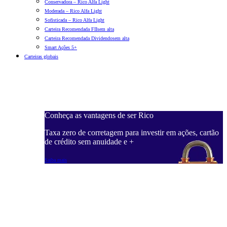
Conservadora – Rico Alfa Light
Moderada – Rico Alfa Light
Sofisticada – Rico Alfa Light
Carteira Recomendada FIIs
em alta
Carteira Recomendada Dividendos
em alta
Smart Ações 5+
Carteiras globais
Conheça as vantagens de ser Rico
C
ações, cartão
Taxa zero de corretagem para investir em ações, cartão
T
de crédito sem anuidade e +
d
Saiba mais
S