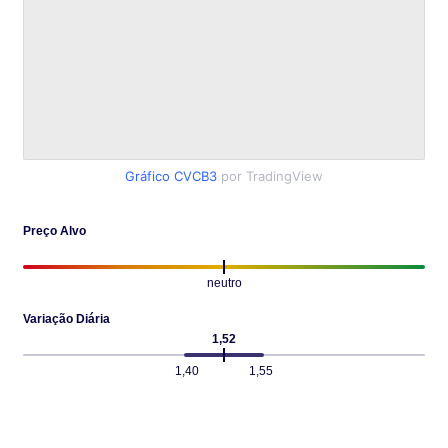
Gráfico CVCB3
por TradingView
Preço Alvo
neutro
Variação Diária
1,52
1,40
1,55