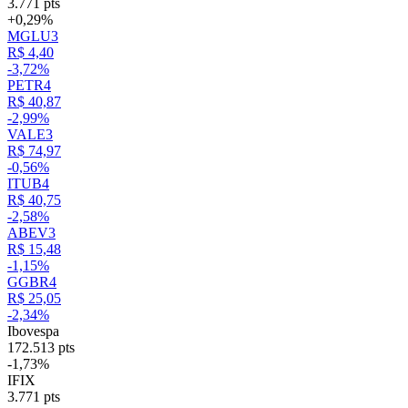
3.771 pts
+0,29%
MGLU3
R$ 4,40
-3,72%
PETR4
R$ 40,87
-2,99%
VALE3
R$ 74,97
-0,56%
ITUB4
R$ 40,75
-2,58%
ABEV3
R$ 15,48
-1,15%
GGBR4
R$ 25,05
-2,34%
Ibovespa
172.513 pts
-1,73%
IFIX
3.771 pts