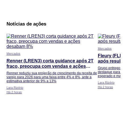
Notícias de ações
Mercados
Mercados
Fleury (FLRY
Renner (LREN3) corta guidance após 2T
após resulta
fraco, preocupa com vendas e ações
tanto?
Grupo entregou mai
desabam 8%
destaque para o cr
Renner reduziu sua projeção de crescimento da receita de
esperado e manute
varejo para 2026 para uma faixa entre 4% e 8%, ante a
estimativa anterior de 9% a 13%
Lara Rizério
Há 2 horas
Lara Rizério
Há 2 horas