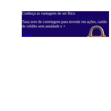
Conheça as vantagens de ser Rico
C
ações, cartão
Taxa zero de corretagem para investir em ações, cartão
T
de crédito sem anuidade e +
d
Saiba mais
S