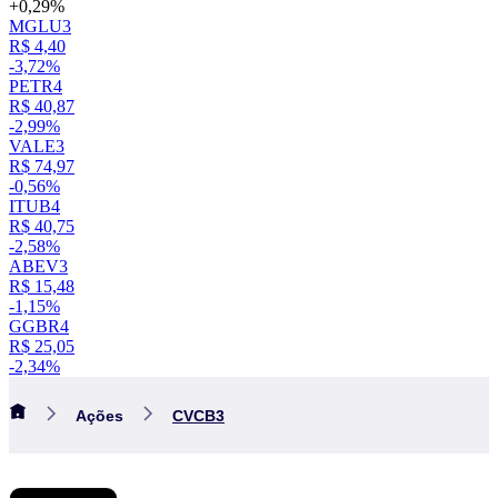
+0,29%
MGLU3
R$ 4,40
-3,72%
PETR4
R$ 40,87
-2,99%
VALE3
R$ 74,97
-0,56%
ITUB4
R$ 40,75
-2,58%
ABEV3
R$ 15,48
-1,15%
GGBR4
R$ 25,05
-2,34%
Ações
CVCB3