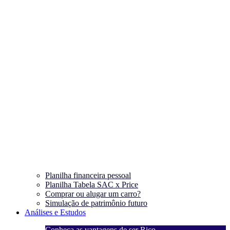
Planilha financeira pessoal
Planilha Tabela SAC x Price
Comprar ou alugar um carro?
Simulação de patrimônio futuro
Análises e Estudos
Conheça as vantagens de ser Rico
C