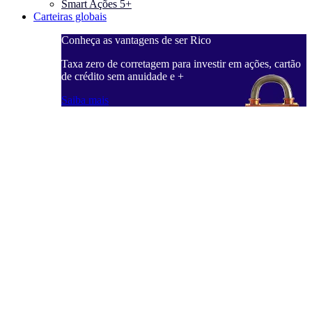
Smart Ações 5+
Carteiras globais
Conheça as vantagens de ser Rico
C
ações, cartão
Taxa zero de corretagem para investir em ações, cartão
T
de crédito sem anuidade e +
d
Saiba mais
S