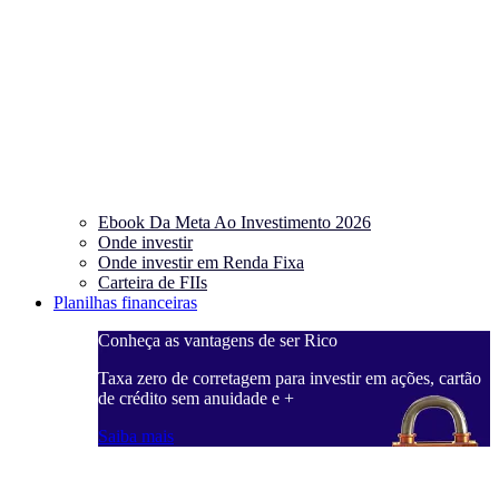
Ebook Da Meta Ao Investimento 2026
Onde investir
Onde investir em Renda Fixa
Carteira de FIIs
Planilhas financeiras
Conheça as vantagens de ser Rico
C
ações, cartão
Taxa zero de corretagem para investir em ações, cartão
T
de crédito sem anuidade e +
d
Saiba mais
S