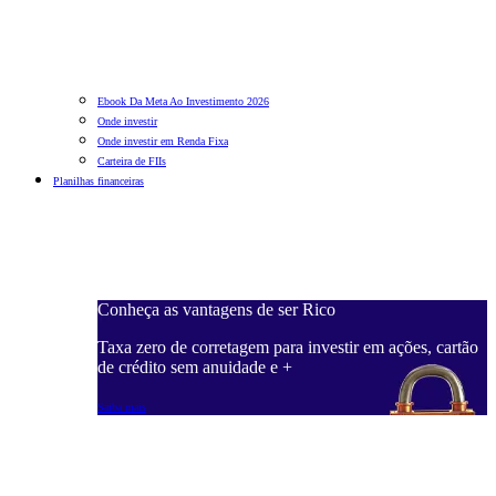
Ebook Da Meta Ao Investimento 2026
Onde investir
Onde investir em Renda Fixa
Carteira de FIIs
Planilhas financeiras
Conheça as vantagens de ser Rico
C
ações, cartão
Taxa zero de corretagem para investir em ações, cartão
T
de crédito sem anuidade e +
d
Saiba mais
S