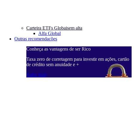
Carteira ETFs Globais
em alta
Alfa Global
Outras recomendações
Conheça as vantagens de ser Rico
C
ações, cartão
Taxa zero de corretagem para investir em ações, cartão
T
de crédito sem anuidade e +
d
Saiba mais
S