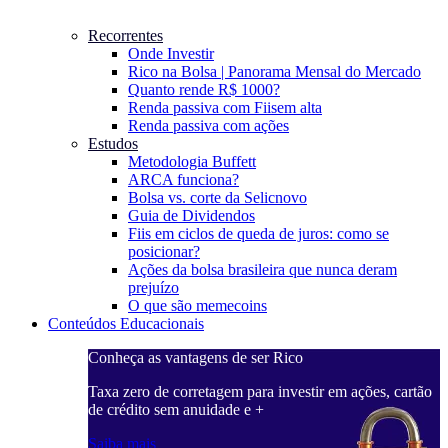
Recorrentes
Onde Investir
Rico na Bolsa | Panorama Mensal do Mercado
Quanto rende R$ 1000?
Renda passiva com Fiis
em alta
Renda passiva com ações
Estudos
Metodologia Buffett
ARCA funciona?
Bolsa vs. corte da Selic
novo
Guia de Dividendos
Fiis em ciclos de queda de juros: como se
posicionar?
Ações da bolsa brasileira que nunca deram
prejuízo
O que são memecoins
Conteúdos Educacionais
Conheça as vantagens de ser Rico
C
ações, cartão
Taxa zero de corretagem para investir em ações, cartão
T
de crédito sem anuidade e +
d
Saiba mais
S