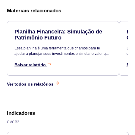
Materiais relacionados
Planilha Financeira: Simulação de
Ric
Patrimônio Futuro
Co
Essa planilha é uma ferramenta que criamos para te
Esta 
ajudar a planejar seus investimentos e simular o valor que
cons
terá no futuro, de acordo com seus investimentos, aportes
e tempo investidos.
Baixar relatório
Baix
Ver todos os relatórios
Indicadores
CVCB3