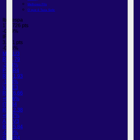
Melhores FIIs
O que é Taxa Selic
Ibovespa
177.726 pts
-0,09%
IFIX
3.781 pts
-0,06%
MGLU3
R$ 4,79
-2,64%
PETR4
R$ 41,93
-1,34%
VALE3
R$ 76,66
+0,46%
ITUB4
R$ 42,38
+0,67%
ABEV3
R$ 15,84
-0,19%
GGBR4