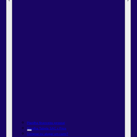
‹
‹
‹
‹
‹
‹
‹
‹
‹
‹
‹
‹
‹
›
›
›
›
›
›
›
›
›
›
›
›
›
Planilha financeira pessoal
Planilha Tabela SAC x Price
Comprar ou alugar um carro?