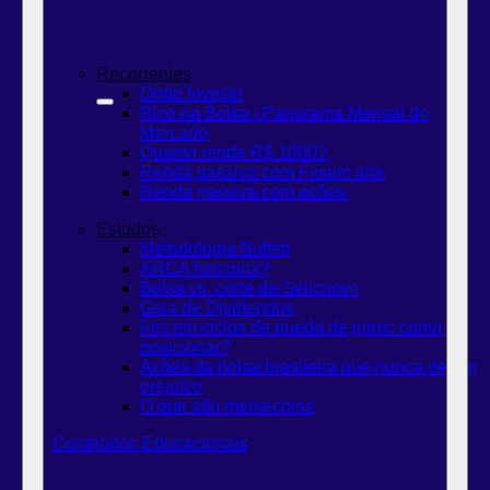
Recorrentes
Onde Investir
Rico na Bolsa | Panorama Mensal do
Mercado
Quanto rende R$ 1000?
Renda passiva com Fiis
em alta
Renda passiva com ações
Estudos
Metodologia Buffett
ARCA funciona?
Bolsa vs. corte da Selic
novo
Guia de Dividendos
Fiis em ciclos de queda de juros: como se
posicionar?
Ações da bolsa brasileira que nunca deram
prejuízo
O que são memecoins
Conteúdos Educacionais