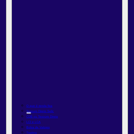
O que é renda fixa
Tesouro Direto Selic
CDB ou Tesouro Direto
LCI e LCA
Bolsa de Valores
Trading