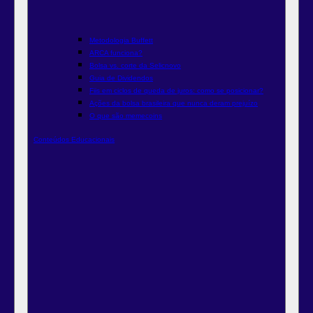
Metodologia Buffett
ARCA funciona?
Bolsa vs. corte da Selic
novo
Guia de Dividendos
Fiis em ciclos de queda de juros: como se posicionar?
Ações da bolsa brasileira que nunca deram prejuízo
O que são memecoins
Conteúdos Educacionais