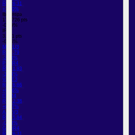
R$ 26,31
+1,70%
Ibovespa
177.726 pts
-0,09%
IFIX
3.781 pts
-0,06%
MGLU3
R$ 4,79
-2,64%
PETR4
R$ 41,93
-1,34%
VALE3
R$ 76,66
+0,46%
ITUB4
R$ 42,38
+0,67%
ABEV3
R$ 15,84
-0,19%
GGBR4
R$ 26,31