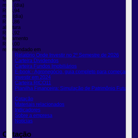
máx. (dia)
R$ 3,94
mín. (dia)
R$ 3,86
abertura
R$ 3,92
fechamento
R$ 0,00
recomendado em
Relatório Onde Investir no 2º Semestre de 2026
Carteira Dividendos
Carteira Fundos Imobiliários
E-book - Agronegócio, guia completo para começar a
investir em 2024
Carteira RICO11
Planilha Financeira: Simulação de Patrimônio Futuro
Cotação
Materiais relacionados
Indicadores
Sobre a empresa
Notícias
Cotação