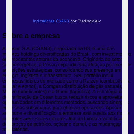
Indicadores
CSAN3
por TradingView
Sobre a empresa
A Cosan S.A. (CSAN3), negociada na B3, é uma das
maiores holdings diversificadas do Brasil, com investimentos
em importantes setores da economia. Originária do setor
sucroenergético, a Cosan expandiu sua atuação por meio de
aquisições estratégicas, consolidando sua presença em
energia, logística e infraestrutura. Seu portfólio inclui
empresas líderes de mercado como a Raízen (combustíveis,
açúcar e etanol), a Comgás (distribuição de gás natural), a
Moove (lubrificantes) e a Rumo (logística). A estratégia de
diversificação da Cosan busca reduzir riscos e aproveitar
oportunidades em diferentes mercados, buscando sinergias
entre suas subsidiárias para otimizar operações. Apesar de
seu porte e diversificação, a empresa está sujeita aos riscos
inerentes aos setores em que atua, incluindo a volatilidade
dos preços do petróleo, açúcar e etanol, e as mudanças
regulatórias.