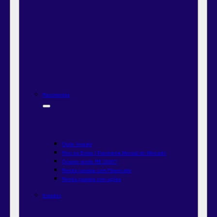
Recorrentes
Onde Investir
Rico na Bolsa | Panorama Mensal do Mercado
Quanto rende R$ 1000?
Renda passiva com Fiis
em alta
Renda passiva com ações
Estudos