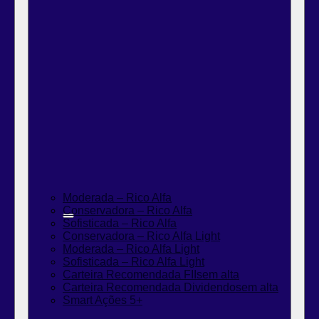
Moderada – Rico Alfa
Conservadora – Rico Alfa
Sofisticada – Rico Alfa
Conservadora – Rico Alfa Light
Moderada – Rico Alfa Light
Sofisticada – Rico Alfa Light
Carteira Recomendada FIIs
em alta
Carteira Recomendada Dividendos
em alta
Smart Ações 5+