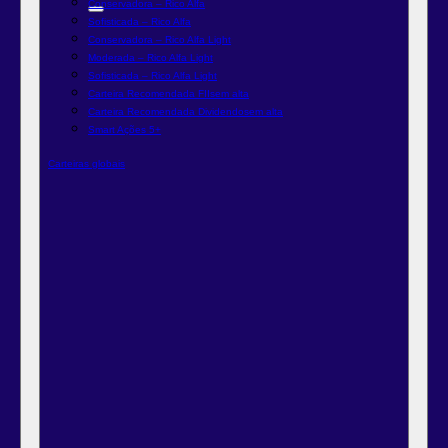
Conservadora – Rico Alfa
Sofisticada – Rico Alfa
Conservadora – Rico Alfa Light
Moderada – Rico Alfa Light
Sofisticada – Rico Alfa Light
Carteira Recomendada FIIs
em alta
Carteira Recomendada Dividendos
em alta
Smart Ações 5+
Carteiras globais