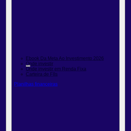
Ebook Da Meta Ao Investimento 2026
Onde investir
Onde investir em Renda Fixa
Carteira de FIIs
Planilhas financeiras