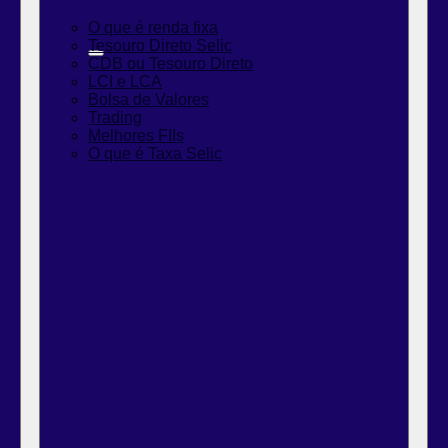
O que é renda fixa
Tesouro Direto Selic
CDB ou Tesouro Direto
LCI e LCA
Bolsa de Valores
Trading
Melhores FIIs
O que é Taxa Selic