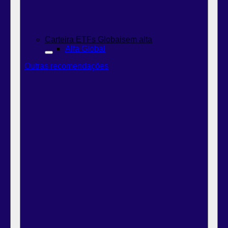
Carteira ETFs Globais
em alta
Alfa Global
Outras recomendações