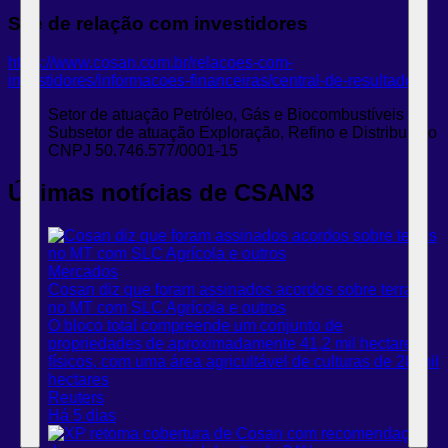
Site de relação com investidores
https://www.cosan.com.br/relacoes-com-
investidores/informacoes-financeiras/central-de-resultados/
Setor de atuação
Petróleo, Gás e Biocombustíveis
Subsetor de atuação
Exploração, Refino e Distribuição
CNPJ
50.746.577/0001-15
Últimas notícias de CSAN3
Mercados
Cosan diz que foram assinados acordos sobre terras
no MT com SLC Agrícola e outros
O bloco total compreende um conjunto de
propriedades de aproximadamente 41,2 mil hectares
físicos, com uma área agricultável de culturas de 28 mil
hectares
Reuters
Há 5 dias