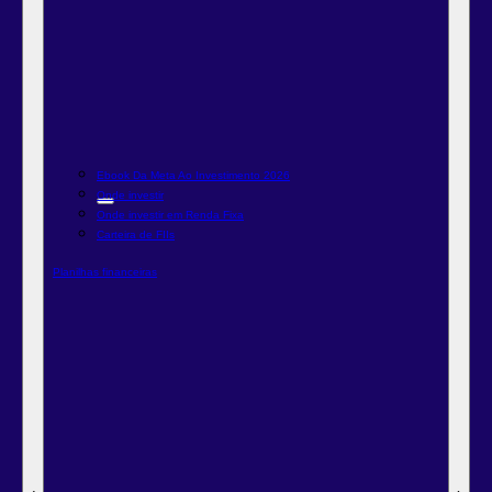
Ebook Da Meta Ao Investimento 2026
Onde investir
Onde investir em Renda Fixa
Carteira de FIIs
Planilhas financeiras