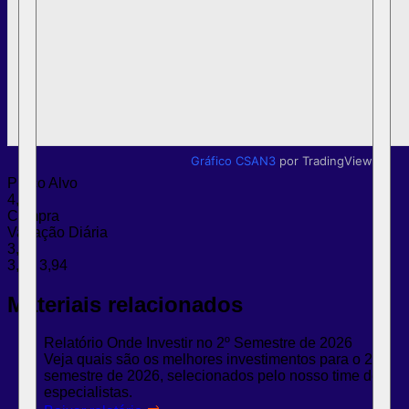
Gráfico CSAN3
por TradingView
Preço Alvo
4,60
Compra
Variação Diária
3,88
3,86
3,94
Materiais relacionados
Relatório Onde Investir no 2º Semestre de 2026
Veja quais são os melhores investimentos para o 2º
semestre de 2026, selecionados pelo nosso time de
especialistas.