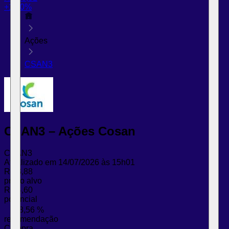
+1,70%
Ações
CSAN3
CSAN3 – Ações Cosan
CSAN3
Atualizado em 14/07/2026 às 15h01
R$ 3,88
preço alvo
R$ 4,60
potencial
18,56 %
recomendação
Compra