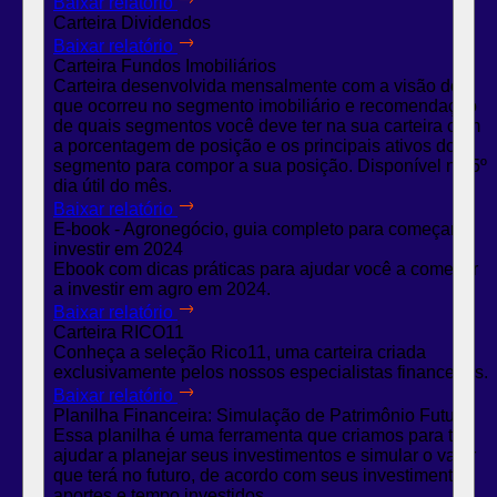
Baixar relatório
Carteira Dividendos
Baixar relatório
Carteira Fundos Imobiliários
Carteira desenvolvida mensalmente com a visão do
que ocorreu no segmento imobiliário e recomendação
de quais segmentos você deve ter na sua carteira com
a porcentagem de posição e os principais ativos do
segmento para compor a sua posição. Disponível no 5º
dia útil do mês.
Baixar relatório
E-book - Agronegócio, guia completo para começar a
investir em 2024
Ebook com dicas práticas para ajudar você a começar
a investir em agro em 2024.
Baixar relatório
Carteira RICO11
Conheça a seleção Rico11, uma carteira criada
exclusivamente pelos nossos especialistas financeiros.
Baixar relatório
Planilha Financeira: Simulação de Patrimônio Futuro
Essa planilha é uma ferramenta que criamos para te
ajudar a planejar seus investimentos e simular o valor
que terá no futuro, de acordo com seus investimentos,
aportes e tempo investidos.