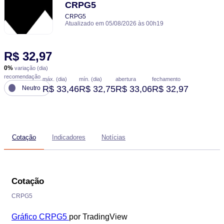
CRPG5
CRPG5
Atualizado em 05/08/2026 às 00h19
R$ 32,97
0%
variação (dia)
recomendação
máx. (dia)
mín. (dia)
abertura
fechamento
R$ 33,46
R$ 32,75
R$ 33,06
R$ 32,97
Neutro
Cotação
Indicadores
Notícias
Cotação
CRPG5
Gráfico CRPG5
por TradingView