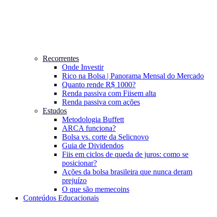
Recorrentes
Onde Investir
Rico na Bolsa | Panorama Mensal do Mercado
Quanto rende R$ 1000?
Renda passiva com Fiis
em alta
Renda passiva com ações
Estudos
Metodologia Buffett
ARCA funciona?
Bolsa vs. corte da Selic
novo
Guia de Dividendos
Fiis em ciclos de queda de juros: como se
posicionar?
Ações da bolsa brasileira que nunca deram
prejuízo
O que são memecoins
Conteúdos Educacionais