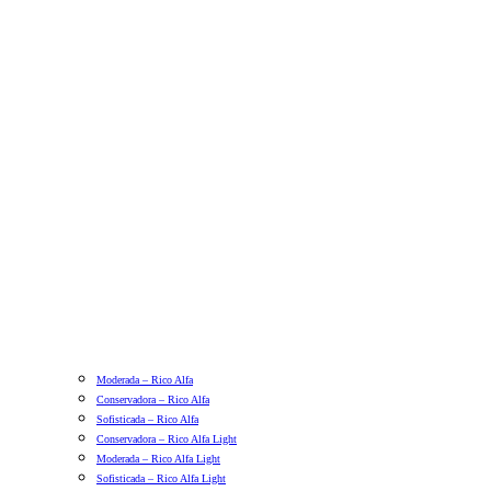
Moderada – Rico Alfa
Conservadora – Rico Alfa
Sofisticada – Rico Alfa
Conservadora – Rico Alfa Light
Moderada – Rico Alfa Light
Sofisticada – Rico Alfa Light