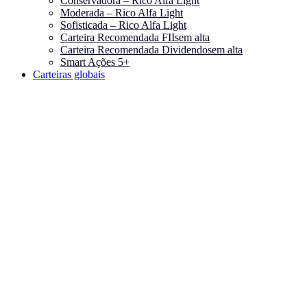
Conservadora – Rico Alfa Light
Moderada – Rico Alfa Light
Sofisticada – Rico Alfa Light
Carteira Recomendada FIIs
em alta
Carteira Recomendada Dividendos
em alta
Smart Ações 5+
Carteiras globais