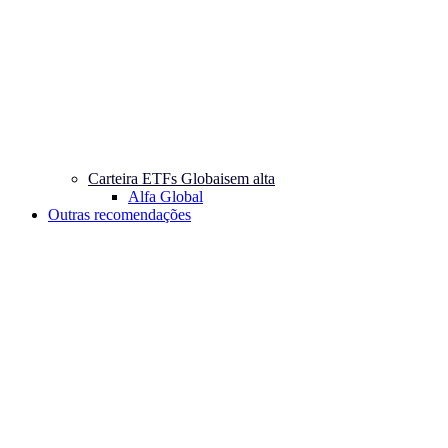
Carteira ETFs Globais
em alta
Alfa Global
Outras recomendações