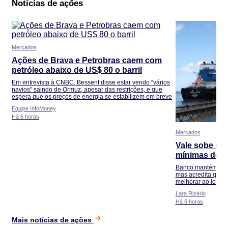
Notícias de ações
Mercados
Ações de Brava e Petrobras caem com
petróleo abaixo de US$ 80 o barril
Em entrevista à CNBC, Bessent disse estar vendo “vários
navios” saindo de Ormuz, apesar das restrições, e que
espera que os preços de energia se estabilizem em breve
Equipe InfoMoney
Há 6 horas
Mercados
Vale sobe na
mínimas desd
recuperar?
Banco mantém uma 
mas acredita que 
melhorar ao longo
Lara Rizério
Há 6 horas
Mais notícias de ações