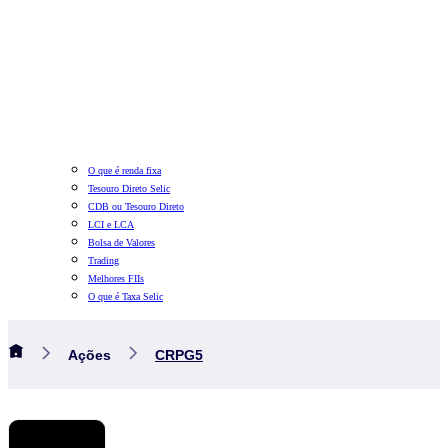
O que é renda fixa
Tesouro Direto Selic
CDB ou Tesouro Direto
LCI e LCA
Bolsa de Valores
Trading
Melhores FIIs
O que é Taxa Selic
Ações
CRPG5