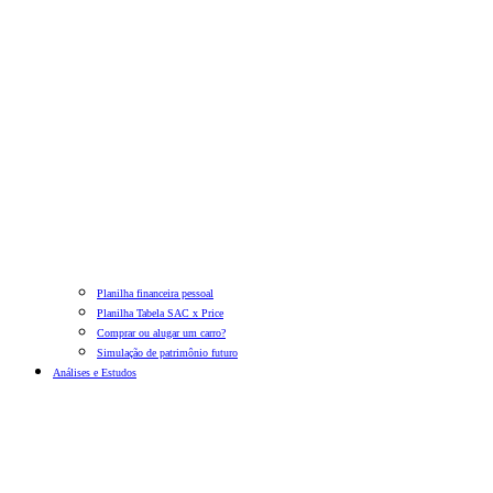
Planilha financeira pessoal
Planilha Tabela SAC x Price
Comprar ou alugar um carro?
Simulação de patrimônio futuro
Análises e Estudos