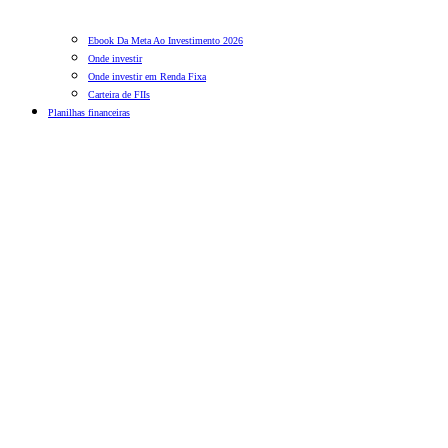
Ebook Da Meta Ao Investimento 2026
Onde investir
Onde investir em Renda Fixa
Carteira de FIIs
Planilhas financeiras