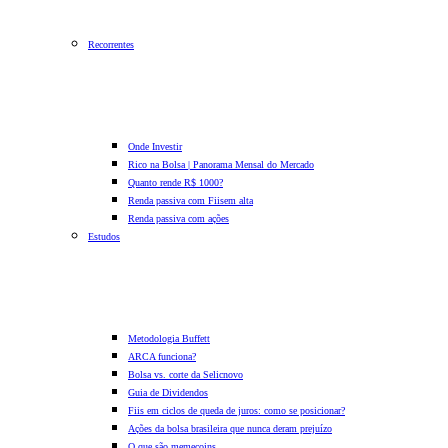
Recorrentes
Onde Investir
Rico na Bolsa | Panorama Mensal do Mercado
Quanto rende R$ 1000?
Renda passiva com Fiis
em alta
Renda passiva com ações
Estudos
Metodologia Buffett
ARCA funciona?
Bolsa vs. corte da Selic
novo
Guia de Dividendos
Fiis em ciclos de queda de juros: como se posicionar?
Ações da bolsa brasileira que nunca deram prejuízo
O que são memecoins