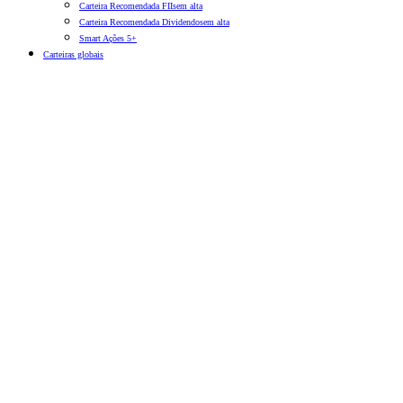
Carteira Recomendada FIIs
em alta
Carteira Recomendada Dividendos
em alta
Smart Ações 5+
Carteiras globais