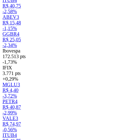
ITUB4
R$ 40,75
-2,58%
ABEV3
R$ 15,48
-1,15%
GGBR4
R$ 25,05
-2,34%
Ibovespa
172.513 pts
-1,73%
IFIX
3.771 pts
+0,29%
MGLU3
R$ 4,40
-3,72%
PETR4
R$ 40,87
-2,99%
VALE3
R$ 74,97
-0,56%
ITUB4