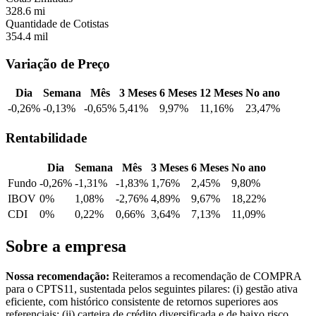
328.6 mi
Quantidade de Cotistas
354.4 mil
Variação de Preço
Dia
Semana
Mês
3 Meses
6 Meses
12 Meses
No ano
-0,26%
-0,13%
-0,65%
5,41%
9,97%
11,16%
23,47%
Rentabilidade
Dia
Semana
Mês
3 Meses
6 Meses
No ano
Fundo
-0,26%
-1,31%
-1,83%
1,76%
2,45%
9,80%
IBOV
0%
1,08%
-2,76%
4,89%
9,67%
18,22%
CDI
0%
0,22%
0,66%
3,64%
7,13%
11,09%
Sobre a empresa
Nossa recomendação:
Reiteramos a recomendação de COMPRA
para o CPTS11, sustentada pelos seguintes pilares: (i) gestão ativa
eficiente, com histórico consistente de retornos superiores aos
referenciais; (ii) carteira de crédito diversificada e de baixo risco