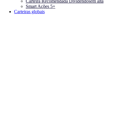
Carteira Recomendada Dividendos
em alta
Smart Ações 5+
Carteiras globais