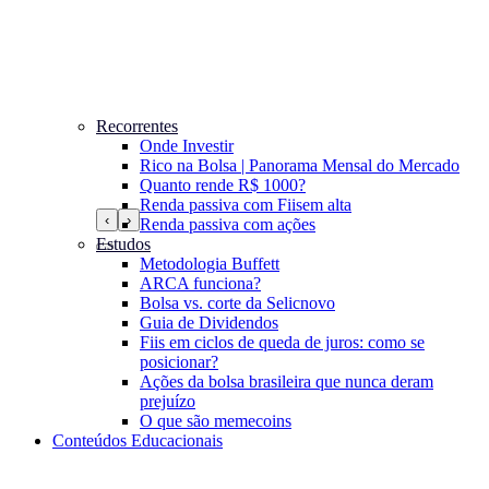
Recorrentes
Onde Investir
Rico na Bolsa | Panorama Mensal do Mercado
Quanto rende R$ 1000?
Renda passiva com Fiis
em alta
‹
›
Renda passiva com ações
Estudos
Metodologia Buffett
ARCA funciona?
Bolsa vs. corte da Selic
novo
Guia de Dividendos
Fiis em ciclos de queda de juros: como se
posicionar?
Ações da bolsa brasileira que nunca deram
prejuízo
O que são memecoins
Conteúdos Educacionais