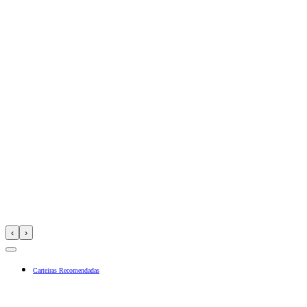
‹
›
Carteiras Recomendadas