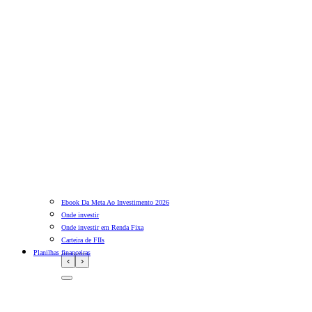
Ebook Da Meta Ao Investimento 2026
Onde investir
Onde investir em Renda Fixa
Carteira de FIIs
Planilhas financeiras
‹
›