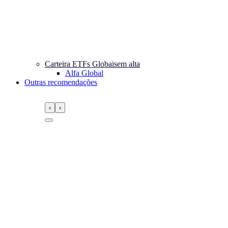
Carteira ETFs Globais
em alta
Alfa Global
Outras recomendações
‹
›