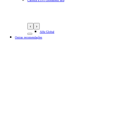
Carteira ETFs Globais
em alta
‹
›
Alfa Global
Outras recomendações