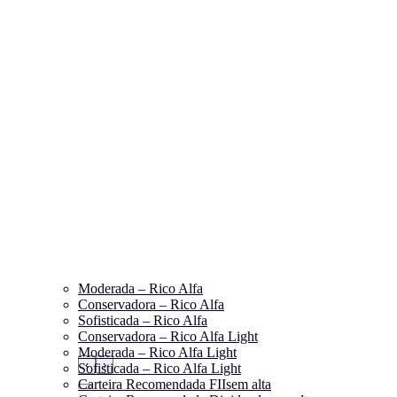
Moderada – Rico Alfa
Conservadora – Rico Alfa
Sofisticada – Rico Alfa
Conservadora – Rico Alfa Light
Moderada – Rico Alfa Light
‹
›
Sofisticada – Rico Alfa Light
Carteira Recomendada FIIs
em alta