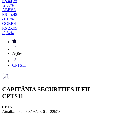
R$ 40,75
-2,58%
ABEV3
R$ 15,48
-1,15%
GGBR4
R$ 25,05
-2,34%
Ações
CPTS11
CAPITÂNIA SECURITIES II FII –
CPTS11
CPTS11
Atualizado em 08/08/2026 às 22h58