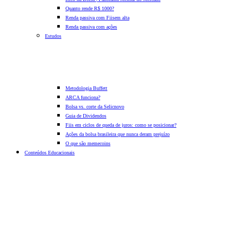
Quanto rende R$ 1000?
Renda passiva com Fiis
em alta
Renda passiva com ações
Estudos
Metodologia Buffett
ARCA funciona?
Bolsa vs. corte da Selic
novo
Guia de Dividendos
Fiis em ciclos de queda de juros: como se posicionar?
Ações da bolsa brasileira que nunca deram prejuízo
O que são memecoins
Conteúdos Educacionais