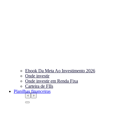
Ebook Da Meta Ao Investimento 2026
Onde investir
Onde investir em Renda Fixa
Carteira de FIIs
Planilhas financeiras
‹
›