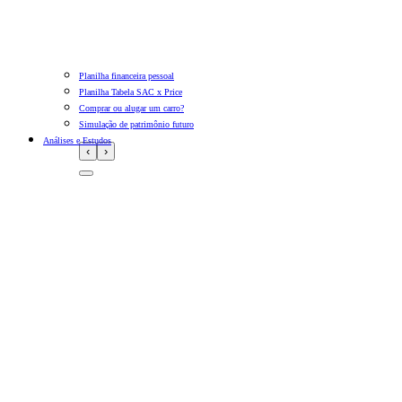
Planilha financeira pessoal
Planilha Tabela SAC x Price
Comprar ou alugar um carro?
Simulação de patrimônio futuro
Análises e Estudos
‹
›