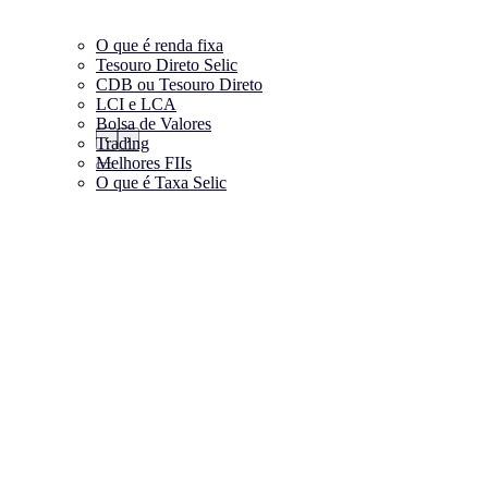
O que é renda fixa
Tesouro Direto Selic
CDB ou Tesouro Direto
LCI e LCA
Bolsa de Valores
‹
›
Trading
Melhores FIIs
O que é Taxa Selic