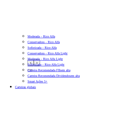
Moderada – Rico Alfa
Conservadora – Rico Alfa
Sofisticada – Rico Alfa
Conservadora – Rico Alfa Light
Moderada – Rico Alfa Light
‹
›
Sofisticada – Rico Alfa Light
Carteira Recomendada FIIs
em alta
Carteira Recomendada Dividendos
em alta
Smart Ações 5+
Carteiras globais