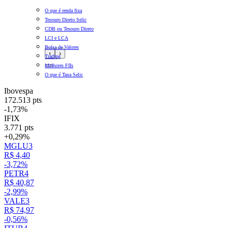
O que é renda fixa
Tesouro Direto Selic
CDB ou Tesouro Direto
LCI e LCA
Bolsa de Valores
‹
›
Trading
Melhores FIIs
O que é Taxa Selic
Ibovespa
172.513 pts
-1,73%
IFIX
3.771 pts
+0,29%
MGLU3
R$ 4,40
-3,72%
PETR4
R$ 40,87
-2,99%
VALE3
R$ 74,97
-0,56%