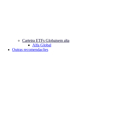
Carteira ETFs Globais
em alta
Alfa Global
Outras recomendações