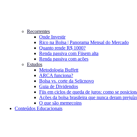
Recorrentes
Onde Investir
Rico na Bolsa | Panorama Mensal do Mercado
Quanto rende R$ 1000?
Renda passiva com Fiis
em alta
Renda passiva com ações
Estudos
Metodologia Buffett
ARCA funciona?
Bolsa vs. corte da Selic
novo
Guia de Dividendos
Fiis em ciclos de queda de juros: como se posicion
Ações da bolsa brasileira que nunca deram prejuíz
O que são memecoins
Conteúdos Educacionais