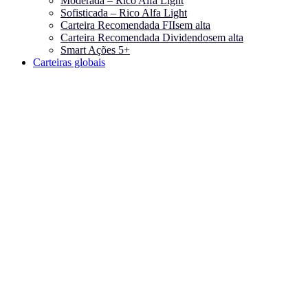
Moderada – Rico Alfa Light
Sofisticada – Rico Alfa Light
Carteira Recomendada FIIs
em alta
Carteira Recomendada Dividendos
em alta
Smart Ações 5+
Carteiras globais