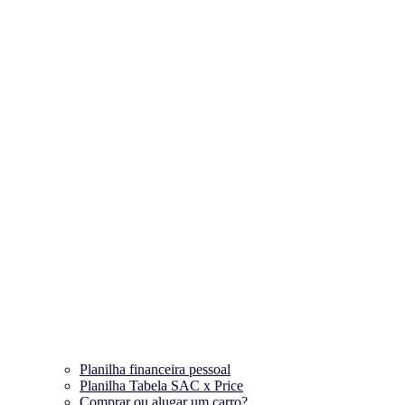
Planilha financeira pessoal
Planilha Tabela SAC x Price
Comprar ou alugar um carro?