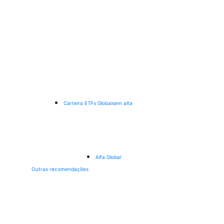
Carteira ETFs Globais
em alta
Alfa Global
Outras recomendações