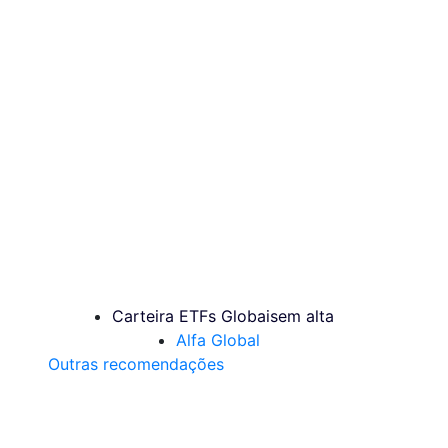
Carteira ETFs Globais
em alta
Alfa Global
Outras recomendações