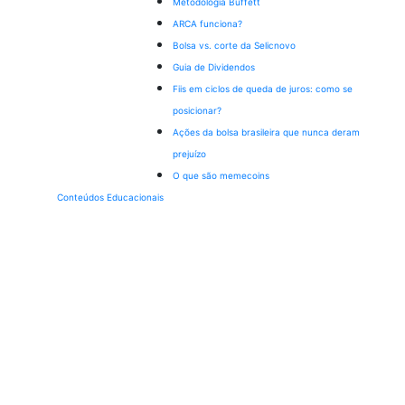
Metodologia Buffett
ARCA funciona?
Bolsa vs. corte da Selic
novo
Guia de Dividendos
Fiis em ciclos de queda de juros: como se
posicionar?
Ações da bolsa brasileira que nunca deram
prejuízo
O que são memecoins
Conteúdos Educacionais