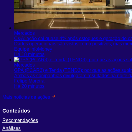
Mercados
C&A: ação cai quase 4% após estoques e geração de ca
Dados operacionais são vistos como positivos, mas mer
Equipe InfoMoney
Há 18 minutos
Mercados
GPA (PCAR3) e Tenda (TEND3): por que as ações subira
Ambas as companhias divulgaram resultados na noite d
Felipe Moreira
Há 20 minutos
Mais notícias de ações
Conteúdos
Recomendações
Análises