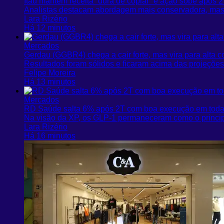
Itaú mantém receita “dura de copiar” e ação sobe após
Analistas destacam abordagem mais conservadora, mas 
Lara Rizério
Há 12 minutos
Mercados
Gerdau (GGBR4) chega a cair forte, mas vira para alta
Resultados foram sólidos e ficaram acima das projeções
Felipe Moreira
Há 13 minutos
Mercados
RD Saúde salta 6% após 2T com boa execução em todas
Na visão da XP, os GLP-1 permaneceram como o princip
Lara Rizério
Há 16 minutos