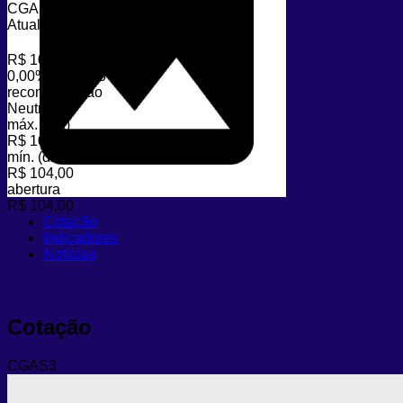
CGAS3
Atualizado em 05/08/2026 às 17h43
R$ 104,00
0,00%
variação (dia)
recomendação
Neutro
máx. (dia)
R$ 104,00
mín. (dia)
R$ 104,00
abertura
R$ 104,00
Cotação
Indicadores
Notícias
Cotação
CGAS3