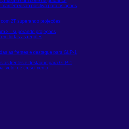
 2T, mesmo com corte de guidance
mantêm visão positiva para as ações
 com 2T superando projeções
 em todas as regiões
 as frentes e destaque para GLP-1
al vetor de crescimento