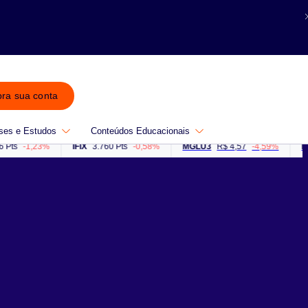
bra sua conta
ses e Estudos
Conteúdos Educacionais
-1,23%
IFIX
3.760 Pts
-0,58%
MGLU3
R$ 4,57
-4,59%
PETR4