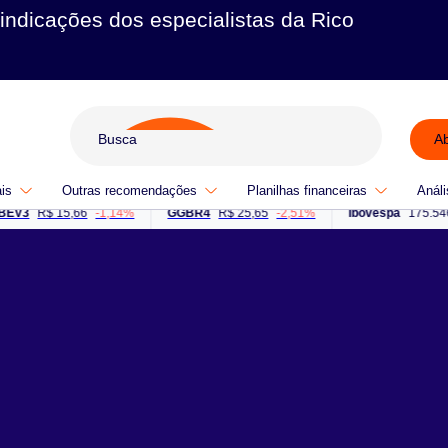
indicações dos especialistas da Rico
A
ais
Outras recomendações
Planilhas financeiras
Análi
R$ 15,66
-1,14%
GGBR4
R$ 25,65
-2,51%
Ibovespa
175.546 Pts