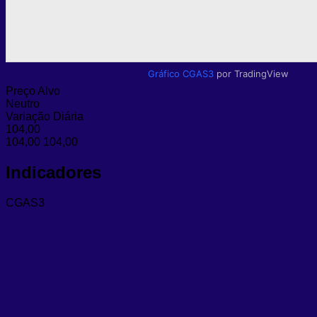
Gráfico CGAS3
por TradingView
Preço Alvo
Neutro
Variação Diária
104,00
104,00
104,00
Indicadores
CGAS3