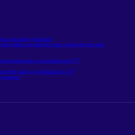
ixa ofuscarem resultado
cado voltou sua atenção para a geração de caixa
m forte após os resultados do 2T?
a véspera