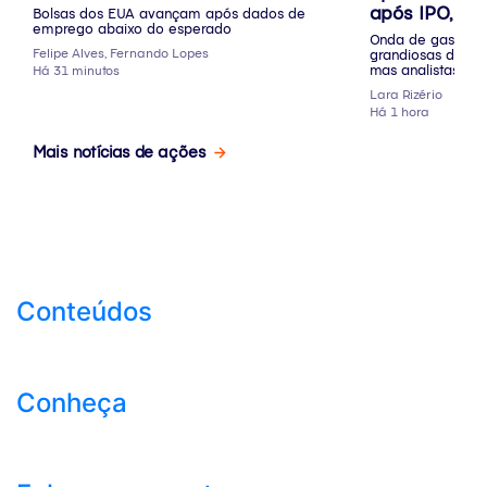
após IPO, mas
Bolsas dos EUA avançam após dados de
emprego abaixo do esperado
seguem otimi
Onda de gastos q
Felipe Alves, Fernando Lopes
grandiosas da em
mas analistas vee
Há 31 minutos
Lara Rizério
Há 1 hora
Mais notícias de ações
Conteúdos
Conheça