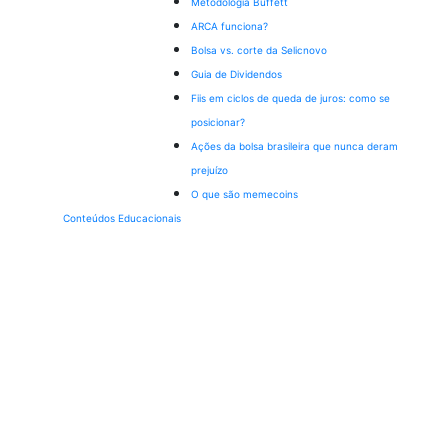
Metodologia Buffett
ARCA funciona?
Bolsa vs. corte da Selic
novo
Guia de Dividendos
Fiis em ciclos de queda de juros: como se
posicionar?
Ações da bolsa brasileira que nunca deram
prejuízo
O que são memecoins
Conteúdos Educacionais