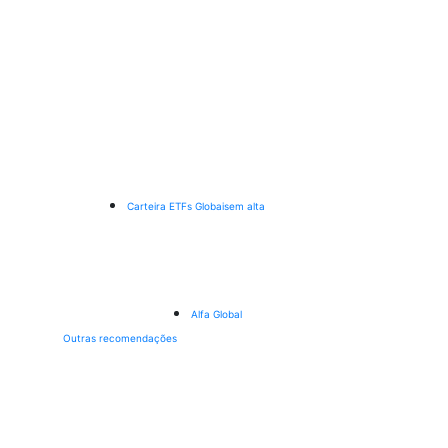
Carteira ETFs Globais
em alta
Alfa Global
Outras recomendações