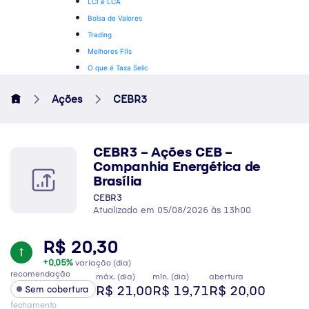
LCI e LCA
Bolsa de Valores
Trading
Melhores FIIs
O que é Taxa Selic
Ações
CEBR3
CEBR3 – Ações CEB –
Companhia Energética de
Brasília
CEBR3
Atualizado em 05/08/2026 às 13h00
R$ 20,30
+0,05%
variação (dia)
recomendação
máx. (dia)
mín. (dia)
abertura
R$ 21,00
R$ 19,71
R$ 20,00
Sem cobertura
fechamento