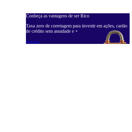
Conheça as vantagens de ser Rico
C
ações, cartão
Taxa zero de corretagem para investir em ações, cartão
T
de crédito sem anuidade e +
d
Saiba mais
S