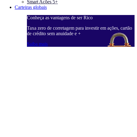
Smart Ações 5+
Carteiras globais
Conheça as vantagens de ser Rico
C
ações, cartão
Taxa zero de corretagem para investir em ações, cartão
T
de crédito sem anuidade e +
d
Saiba mais
S