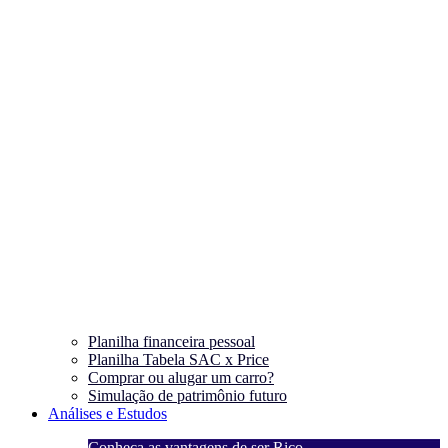
Planilha financeira pessoal
Planilha Tabela SAC x Price
Comprar ou alugar um carro?
Simulação de patrimônio futuro
Análises e Estudos
Conheça as vantagens de ser Rico
C