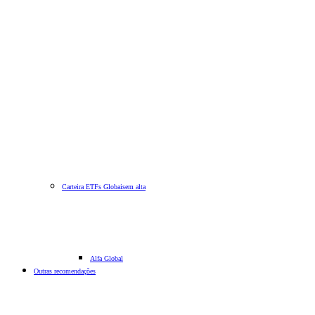
Carteira ETFs Globais
em alta
Alfa Global
Outras recomendações