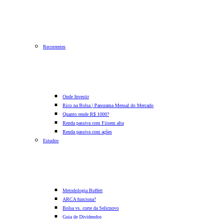
Recorrentes
Onde Investir
Rico na Bolsa | Panorama Mensal do Mercado
Quanto rende R$ 1000?
Renda passiva com Fiis
em alta
Renda passiva com ações
Estudos
Metodologia Buffett
ARCA funciona?
Bolsa vs. corte da Selic
novo
Guia de Dividendos