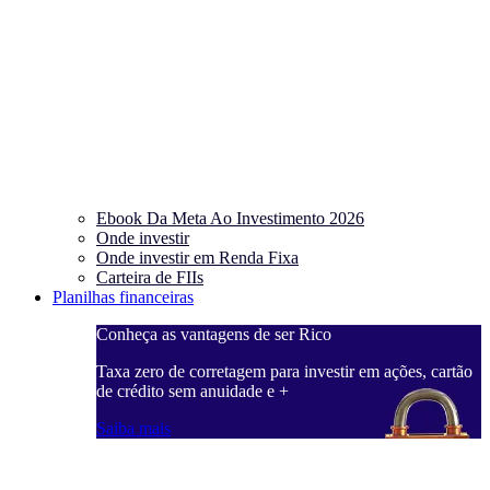
Ebook Da Meta Ao Investimento 2026
Onde investir
Onde investir em Renda Fixa
Carteira de FIIs
Planilhas financeiras
Conheça as vantagens de ser Rico
C
ações, cartão
Taxa zero de corretagem para investir em ações, cartão
T
de crédito sem anuidade e +
d
Saiba mais
S