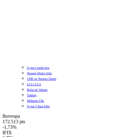
O que é renda fixa
Tesouro Direto Selic
CDB ou Tesouro Direto
LCI e LCA
Bolsa de Valores
Trading
Melhores FIIs
O que é Taxa Selic
Ibovespa
172.513 pts
-1,73%
IFIX