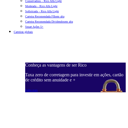
Conservadora – Rico Alfa Light
Moderada – Rico Alfa Light
Sofisticada – Rico Alfa Light
Carteira Recomendada FIIs
em alta
Carteira Recomendada Dividendos
em alta
Smart Ações 5+
Carteiras globais
Conheça as vantagens de ser Rico
C
ações, cartão
Taxa zero de corretagem para investir em ações, cartão
T
de crédito sem anuidade e +
d
Saiba mais
S