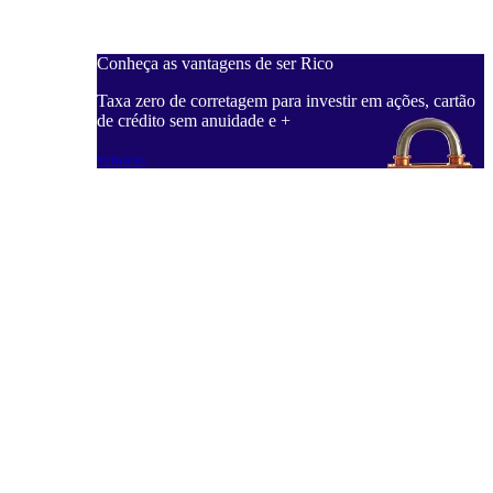
Conheça as vantagens de ser Rico
C
ações, cartão
Taxa zero de corretagem para investir em ações, cartão
T
de crédito sem anuidade e +
d
Saiba mais
S