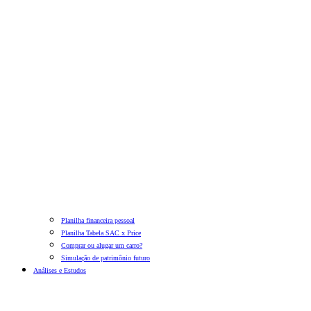
Planilha financeira pessoal
Planilha Tabela SAC x Price
Comprar ou alugar um carro?
Simulação de patrimônio futuro
Análises e Estudos