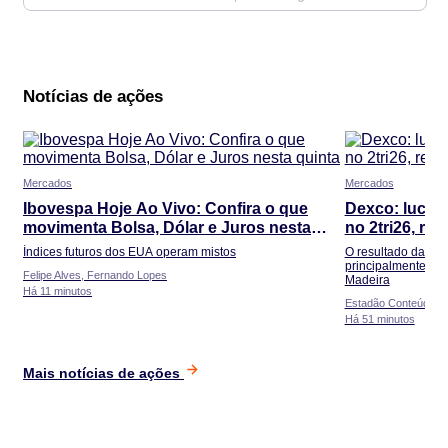
Notícias de ações
Mercados
Mercados
Ibovespa Hoje Ao Vivo: Confira o que
Dexco: lucro 
movimenta Bolsa, Dólar e Juros nesta
no 2tri26, rec
quinta
Índices futuros dos EUA operam mistos
O resultado da Dex
principalmente pe
Felipe Alves, Fernando Lopes
Madeira
Há 11 minutos
Estadão Conteúdo
Há 51 minutos
Mais notícias de ações