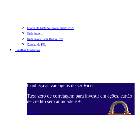
Ebook Da Meta Ao Investimento 2026
Onde investir
Onde investir em Renda Fixa
Carteira de FIIs
Planilhas financeiras
Conheça as vantagens de ser Rico
C
ações, cartão
Taxa zero de corretagem para investir em ações, cartão
T
de crédito sem anuidade e +
d
Saiba mais
S