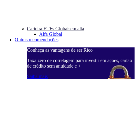
Carteira ETFs Globais
em alta
Alfa Global
Outras recomendações
Conheça as vantagens de ser Rico
C
ações, cartão
Taxa zero de corretagem para investir em ações, cartão
T
de crédito sem anuidade e +
d
Saiba mais
S