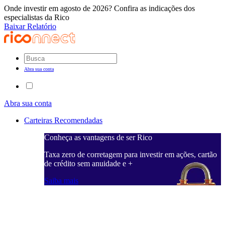
Onde investir em agosto de 2026? Confira as indicações dos
especialistas da Rico
Baixar Relatório
Abra sua conta
Abra sua conta
Carteiras Recomendadas
Conheça as vantagens de ser Rico
C
ações, cartão
Taxa zero de corretagem para investir em ações, cartão
T
de crédito sem anuidade e +
d
Saiba mais
S