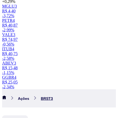
+0,29%
MGLU3
R$ 4,40
-3,72%
PETR4
R$ 40,87
-2,99%
VALE3
R$ 74,97
-0,56%
ITUB4
R$ 40,75
-2,58%
ABEV3
R$ 15,48
-1,15%
GGBR4
R$ 25,05
-2,34%
Ações
BRST3