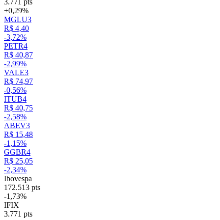
3.771 pts
+0,29%
MGLU3
R$ 4,40
-3,72%
PETR4
R$ 40,87
-2,99%
VALE3
R$ 74,97
-0,56%
ITUB4
R$ 40,75
-2,58%
ABEV3
R$ 15,48
-1,15%
GGBR4
R$ 25,05
-2,34%
Ibovespa
172.513 pts
-1,73%
IFIX
3.771 pts