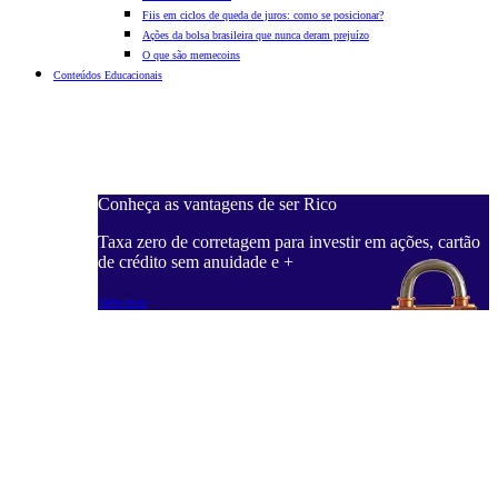
Fiis em ciclos de queda de juros: como se posicionar?
Ações da bolsa brasileira que nunca deram prejuízo
O que são memecoins
Conteúdos Educacionais
Conheça as vantagens de ser Rico
C
ações, cartão
Taxa zero de corretagem para investir em ações, cartão
T
de crédito sem anuidade e +
d
Saiba mais
S