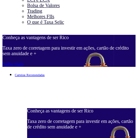
Bolsa de Valores
Trading
Melhores FIIs
O que é Taxa Selic
Conheça as vantagens de ser Rico
C
Taxa zero de corretagem para investir em ações, cartão de crédito
T
sem anuidade e +
s
Saiba mais
S
Carteiras Recomendadas
Conheça as vantagens de ser Rico
C
ações, cartão
Taxa zero de corretagem para investir em ações, cartão
T
de crédito sem anuidade e +
d
Saiba mais
S