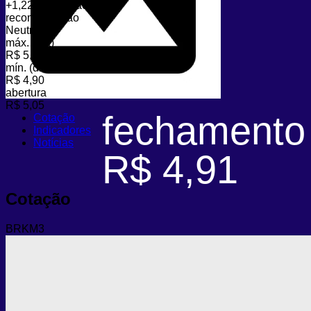
+1,22%
variação (dia)
recomendação
Neutro
máx. (dia)
R$ 5,10
mín. (dia)
R$ 4,90
abertura
R$ 5,05
fechamento
Cotação
Indicadores
Notícias
R$ 4,91
Cotação
BRKM3