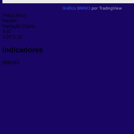
Gráfico BRKM3
por TradingView
Preço Alvo
Neutro
Variação Diária
4,97
4,90
5,10
Indicadores
BRKM3