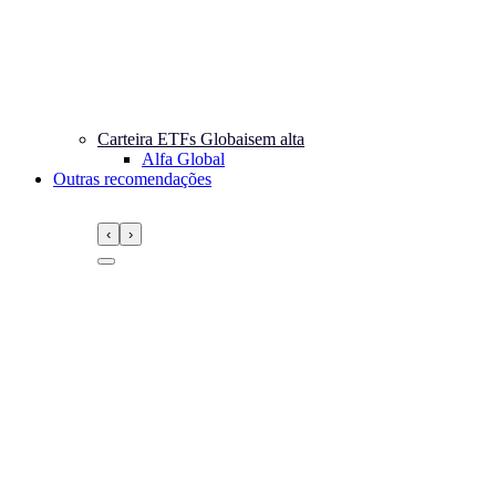
Carteira ETFs Globais
em alta
Alfa Global
Outras recomendações
‹
›