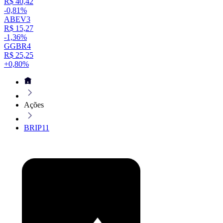
R$ 40,42
-0,81%
ABEV3
R$ 15,27
-1,36%
GGBR4
R$ 25,25
+0,80%
Ações
BRIP11