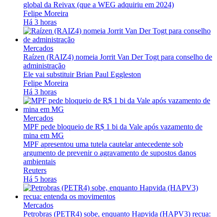
global da Reivax (que a WEG adquiriu em 2024)
Felipe Moreira
Há 3 horas
Mercados
Raízen (RAIZ4) nomeia Jorrit Van Der Togt para conselho de
administração
Ele vai substituir Brian Paul Eggleston
Felipe Moreira
Há 3 horas
Mercados
MPF pede bloqueio de R$ 1 bi da Vale após vazamento de
mina em MG
MPF apresentou uma tutela cautelar antecedente sob
argumento de prevenir o agravamento ‌de supostos danos
ambientais
Reuters
Há 5 horas
Mercados
Petrobras (PETR4) sobe, enquanto Hapvida (HAPV3) recua: