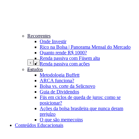
Recorrentes
Onde Investir
Rico na Bolsa | Panorama Mensal do Mercado
Quanto rende R$ 1000?
Renda passiva com Fiis
em alta
‹
›
Renda passiva com ações
Estudos
Metodologia Buffett
ARCA funciona?
Bolsa vs. corte da Selic
novo
Guia de Dividendos
Fiis em ciclos de queda de juros: como se
posicionar?
Ações da bolsa brasileira que nunca deram
prejuízo
O que são memecoins
Conteúdos Educacionais