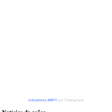
Indicadores
BRIP11
por TradingView