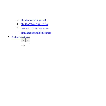
Planilha financeira pessoal
Planilha Tabela SAC x Price
Comprar ou alugar um carro?
Simulação de patrimônio futuro
Análises e Estudos
‹
›