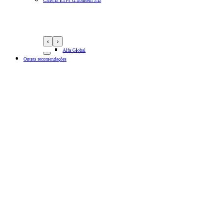
Carteira ETFs Globais
em alta
‹
›
Alfa Global
Outras recomendações