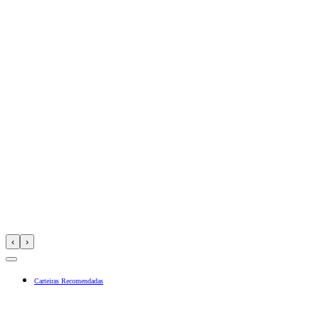
‹
›
Carteiras Recomendadas