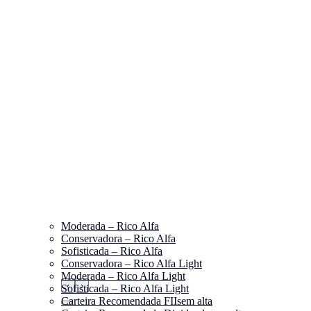
Moderada – Rico Alfa
Conservadora – Rico Alfa
Sofisticada – Rico Alfa
Conservadora – Rico Alfa Light
Moderada – Rico Alfa Light
‹
›
Sofisticada – Rico Alfa Light
Carteira Recomendada FIIs
em alta