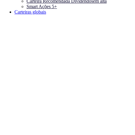
Carteira Recomendada Dividendos
em alta
Smart Ações 5+
Carteiras globais