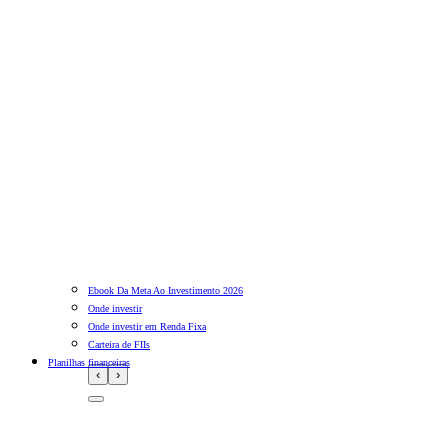
Ebook Da Meta Ao Investimento 2026
Onde investir
Onde investir em Renda Fixa
Carteira de FIIs
Planilhas financeiras
‹
›