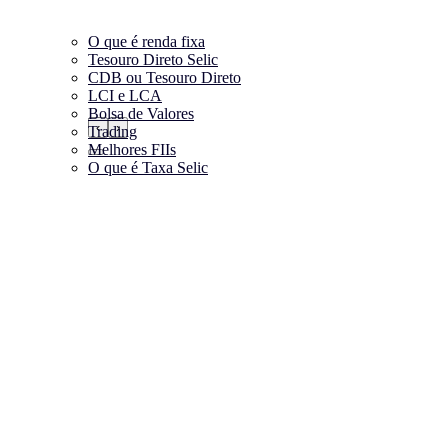
O que é renda fixa
Tesouro Direto Selic
CDB ou Tesouro Direto
LCI e LCA
Bolsa de Valores
‹
›
Trading
Melhores FIIs
O que é Taxa Selic