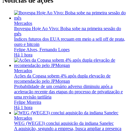
Notícias de ações
Mercados
Ibovespa Hoje Ao Vivo: Bolsa sobe na primeira sessão do
mês
Índices futuros dos EUA recuam em meio a sell off de prata,
ouro e bitcoin
Felipe Alves, Fernando Lopes
Há 1 hora
Mercados
Ações da Copasa sobem 4% após dupla elevação de
recomendação pelo JPMorgan
Probabilidade de um cenário adverso diminuiu após a
aceleração recente das etapas do processo de privatização e
uma revisão tarifária
Felipe Moreira
Há 1 hora
Mercados
WEG (WEGE3) conclui aquisição da indiana Sanelec
A aquisição, segundo a empresa, busca ampliar a presença