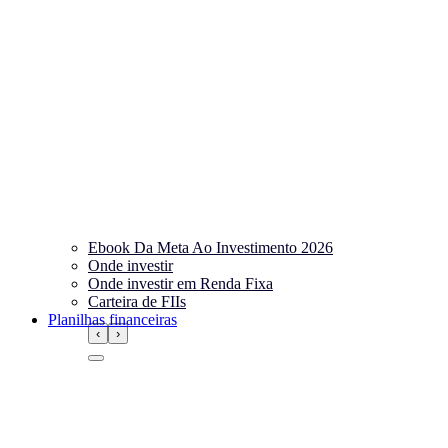
Ebook Da Meta Ao Investimento 2026
Onde investir
Onde investir em Renda Fixa
Carteira de FIIs
Planilhas financeiras
‹
›