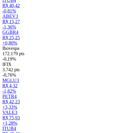
ITUB4
R$ 40,42
-0,81%
ABEV3
R$ 15,27
-1,36%
GGBR4
R$ 25,25
+0,80%
Ibovespa
172.179 pts
-0,19%
IFIX
3.742 pts
-0,76%
MGLU3
R$ 4,32
-1,82%
PETR4
R$ 42,23
+3,33%
VALE3
R$ 75,93
+1,28%
ITUB4