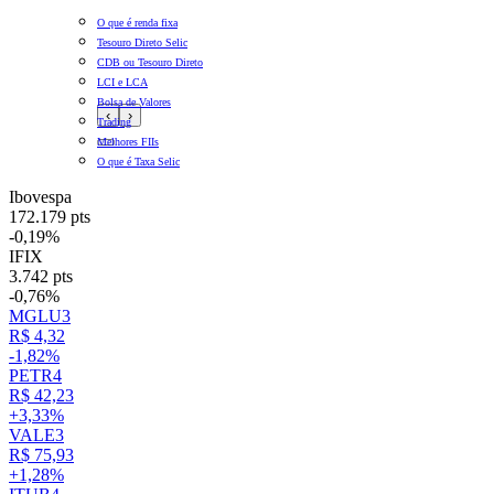
O que é renda fixa
Tesouro Direto Selic
CDB ou Tesouro Direto
LCI e LCA
Bolsa de Valores
‹
›
Trading
Melhores FIIs
O que é Taxa Selic
Ibovespa
172.179 pts
-0,19%
IFIX
3.742 pts
-0,76%
MGLU3
R$ 4,32
-1,82%
PETR4
R$ 42,23
+3,33%
VALE3
R$ 75,93
+1,28%