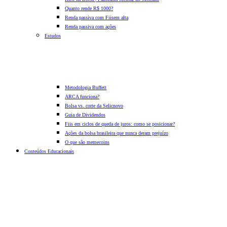
Quanto rende R$ 1000?
Renda passiva com Fiis
em alta
Renda passiva com ações
Estudos
Metodologia Buffett
ARCA funciona?
Bolsa vs. corte da Selic
novo
Guia de Dividendos
Fiis em ciclos de queda de juros: como se posicionar?
Ações da bolsa brasileira que nunca deram prejuízo
O que são memecoins
Conteúdos Educacionais