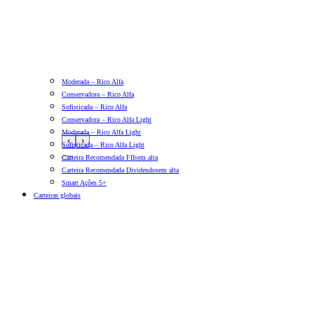
Moderada – Rico Alfa
Conservadora – Rico Alfa
Sofisticada – Rico Alfa
Conservadora – Rico Alfa Light
Moderada – Rico Alfa Light
‹
›
Sofisticada – Rico Alfa Light
Carteira Recomendada FIIs
em alta
Carteira Recomendada Dividendos
em alta
Smart Ações 5+
Carteiras globais