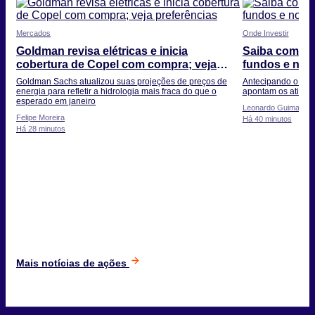
Mercados
Onde Investir
Goldman revisa elétricas e inicia
Saiba como in
cobertura de Copel com compra; veja
fundos e no e
preferências
Goldman Sachs atualizou suas projeções de preços de
Antecipando o iníci
energia para refletir a hidrologia mais fraca do que o
apontam os ativos
esperado em janeiro
Leonardo Guimarães, 
Felipe Moreira
Há 40 minutos
Há 28 minutos
Mais notícias de ações