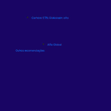
Carteira ETFs Globais
em alta
Alfa Global
Outras recomendações