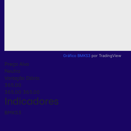
Gráfico BMKS3
por TradingView
Preço Alvo
Neutro
Variação Diária
365,00
365,00
365,00
Indicadores
BMKS3