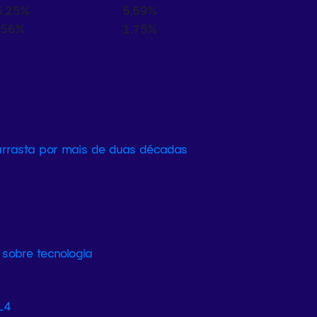
6,25%
5,69%
,56%
1,75%
 arrasta por mais de duas décadas
sobre tecnologia