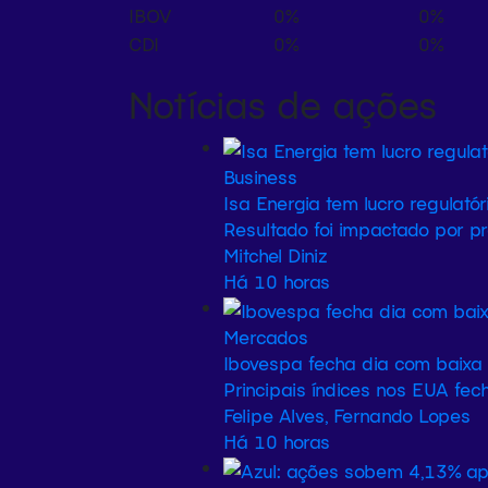
IBOV
0%
0%
CDI
0%
0%
Notícias de ações
Business
Isa Energia tem lucro regulató
Resultado foi impactado por p
Mitchel Diniz
Há 10 horas
Mercados
Ibovespa fecha dia com baixa 
Principais índices nos EUA f
Felipe Alves, Fernando Lopes
Há 10 horas