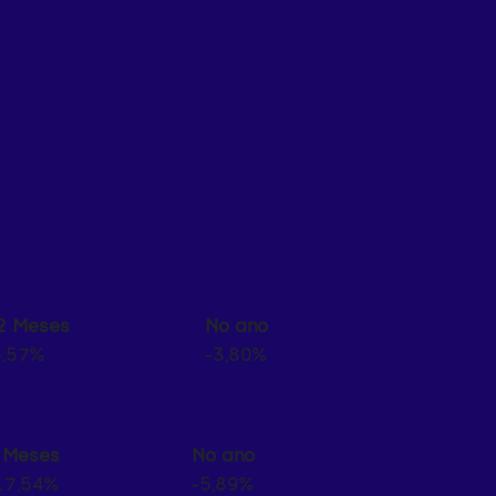
2 Meses
No ano
6,57%
-3,80%
 Meses
No ano
17,54%
-5,89%