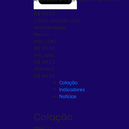
R$ 95,00
0,00%
variação (dia)
recomendação
Neutro
máx. (dia)
R$ 95,66
mín. (dia)
R$ 94,61
abertura
R$ 94,61
Cotação
Indicadores
Notícias
Cotação
BBRC11