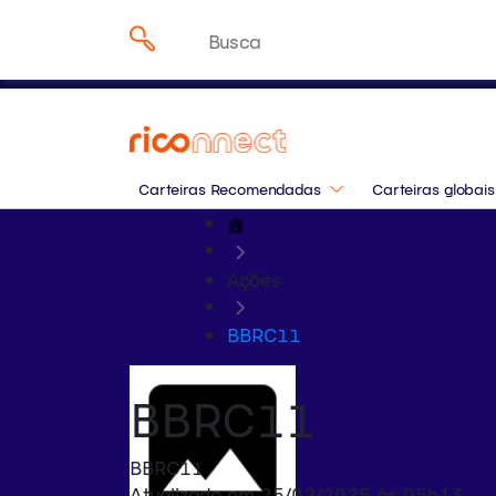
Onde investir em agost
Pesquisar
especialistas da Rico
por:
Carteiras Recomendadas
Carteiras globais
Ações
BBRC11
BBRC11
BBRC11
Atualizado em 25/02/2025 às 05h13