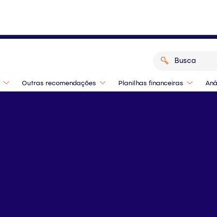
o de 2026? Confira as indicações dos
Outras recomendações
Planilhas financeiras
Aná