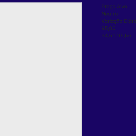
Preço Alvo
Neutro
Variação Diári
95,00
94,61
95,66