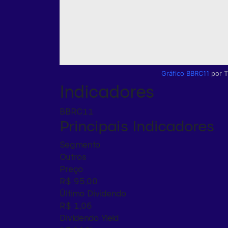
Gráfico BBRC11
por 
Indicadores
BBRC11
Principais Indicadores
Segmento
Outros
Preço
R$ 95,00
Último Dividendo
R$ 1,06
Dividendo Yield