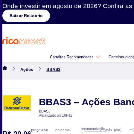
Onde investir em agosto de 2026? Confira as 
Baixar Relatório
Carteiras Recomendadas
Carteiras glob
Ações
BBAS3
BBAS3 – Ações Banc
BBAS3
Atualizado às 18h42
recomendação
preço alvo
potencial
máx. (dia)
mí
R$ 20,06