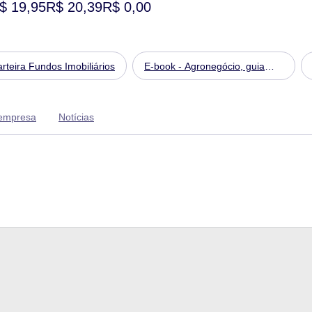
$ 19,95
R$ 20,39
R$ 0,00
rteira Fundos Imobiliários
E-book - Agronegócio, guia
completo para começar a
investir em 2024
 empresa
Notícias