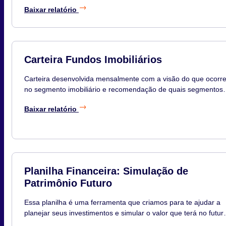
Baixar relatório
Carteira Fundos Imobiliários
Carteira desenvolvida mensalmente com a visão do que ocorr
no segmento imobiliário e recomendação de quais segmentos
você deve ter na sua carteira com a porcentagem de posição 
Baixar relatório
os principais ativos do segmento para compor a sua posição.
Disponível no 5º dia útil do mês.
Planilha Financeira: Simulação de
Patrimônio Futuro
Essa planilha é uma ferramenta que criamos para te ajudar a
planejar seus investimentos e simular o valor que terá no futur
de acordo com seus investimentos, aportes e tempo investidos