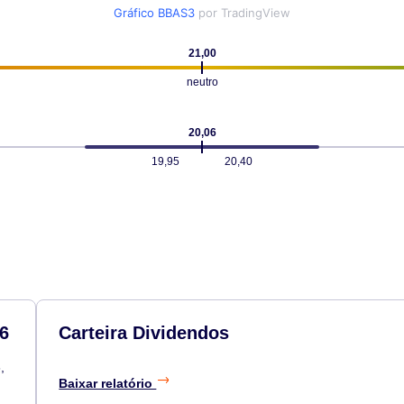
Gráfico BBAS3
por TradingView
21,00
neutro
20,06
19,95
20,40
6
Carteira Dividendos
,
Baixar relatório