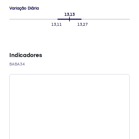
Variação Diária
13,13
13,11
13,27
Indicadores
BABA34