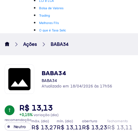
LCI e LCA
Bolsa de Valores
Trading
Melhores FIIs
O que é Taxa Selic
Ações
BABA34
BABA34
BABA34
Atualizado em 18/04/2026 às 17h56
R$ 13,13
+0,15%
variação (dia)
recomendação
máx. (dia)
mín. (dia)
abertura
fechamento
R$ 13,27
R$ 13,11
R$ 13,23
R$ 13,11
Neutro