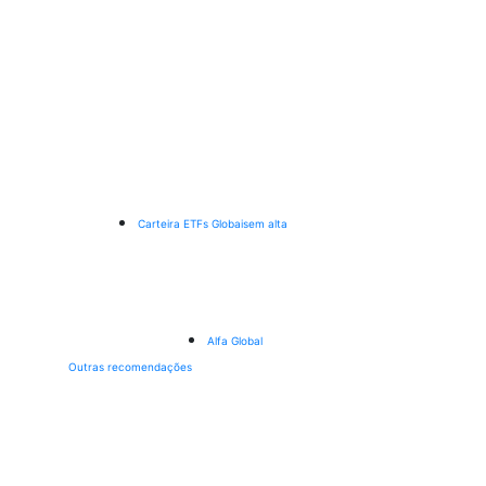
Carteira ETFs Globais
em alta
Alfa Global
Outras recomendações