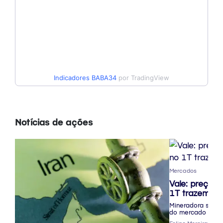
Indicadores
BABA34
por TradingView
Notícias de ações
Mercados
Vale: preços 
1T trazem ot
Mineradora super
do mercado