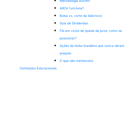
Metodologia Buffett
ARCA funciona?
Bolsa vs. corte da Selic
novo
Guia de Dividendos
Fiis em ciclos de queda de juros: como se
posicionar?
Ações da bolsa brasileira que nunca deram
prejuízo
O que são memecoins
Conteúdos Educacionais