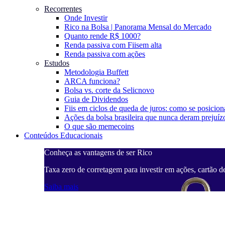
Recorrentes
Onde Investir
Rico na Bolsa | Panorama Mensal do Mercado
Quanto rende R$ 1000?
Renda passiva com Fiis
em alta
Renda passiva com ações
Estudos
Metodologia Buffett
ARCA funciona?
Bolsa vs. corte da Selic
novo
Guia de Dividendos
Fiis em ciclos de queda de juros: como se posicion
Ações da bolsa brasileira que nunca deram prejuíz
O que são memecoins
Conteúdos Educacionais
Conheça as vantagens de ser Rico
Taxa zero de corretagem para investir em ações, cartão d
Saiba mais