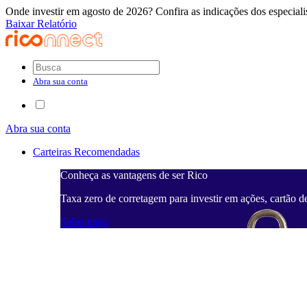
Onde investir em agosto de 2026? Confira as indicações dos especiali
Baixar Relatório
Abra sua conta
Abra sua conta
Carteiras Recomendadas
Conheça as vantagens de ser Rico
Taxa zero de corretagem para investir em ações, cartão d
Saiba mais