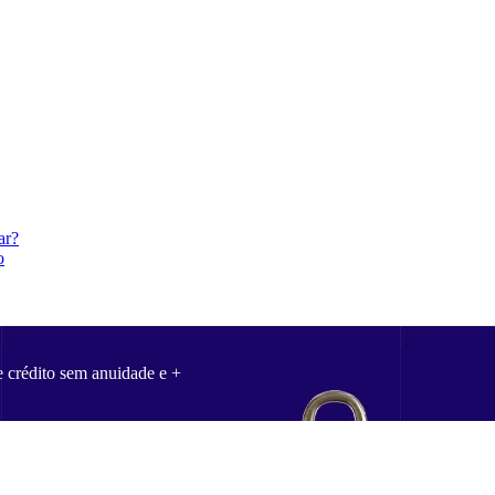
ar?
o
e crédito sem anuidade e +