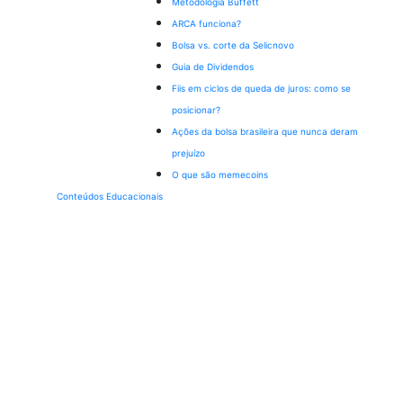
Metodologia Buffett
ARCA funciona?
Bolsa vs. corte da Selic
novo
Guia de Dividendos
Fiis em ciclos de queda de juros: como se
posicionar?
Ações da bolsa brasileira que nunca deram
prejuízo
O que são memecoins
Conteúdos Educacionais