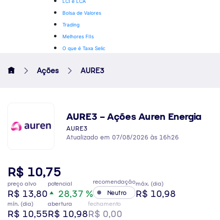
LCI e LCA
Bolsa de Valores
Trading
Melhores FIIs
O que é Taxa Selic
Ações
AURE3
AURE3 – Ações Auren Energia
AURE3
Atualizado em 07/08/2026 às 16h26
R$ 10,75
recomendação
preço alvo
potencial
máx. (dia)
R$ 13,80
28,37 %
R$ 10,98
Neutro
mín. (dia)
abertura
fechamento
R$ 10,55
R$ 10,98
R$ 0,00