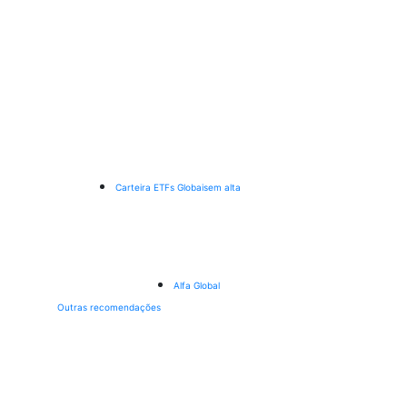
Carteira ETFs Globais
em alta
Alfa Global
Outras recomendações