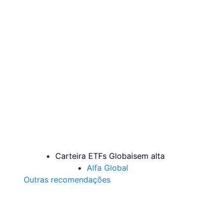
Carteira ETFs Globais
em alta
Alfa Global
Outras recomendações