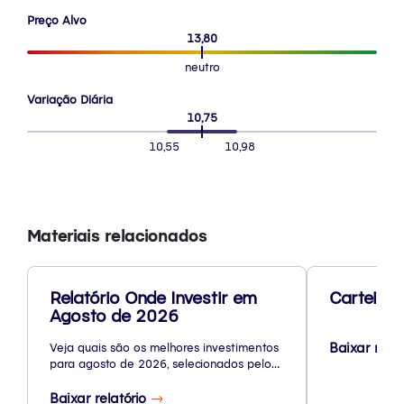
Preço Alvo
13,80
neutro
Variação Diária
10,75
10,55
10,98
Materiais relacionados
Relatório Onde Investir em
Carteira 
Agosto de 2026
Baixar rela
Veja quais são os melhores investimentos
para agosto de 2026, selecionados pelo
nosso time de especialistas.
Baixar relatório