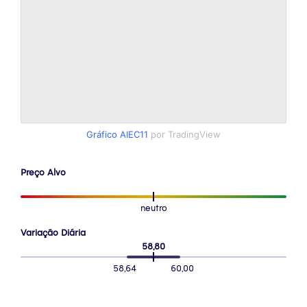
Gráfico AIEC11
por TradingView
Preço Alvo
neutro
Variação Diária
58,80
58,64
60,00