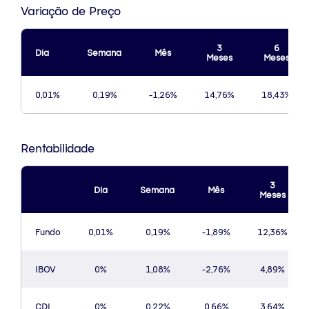
Variação de Preço
3
6
Dia
Semana
Mês
Meses
Meses
0,01%
0,19%
-1,26%
14,76%
18,43%
Rentabilidade
3
Dia
Semana
Mês
Meses
Fundo
0,01%
0,19%
-1,89%
12,36%
IBOV
0%
1,08%
-2,76%
4,89%
CDI
0%
0,22%
0,66%
3,64%