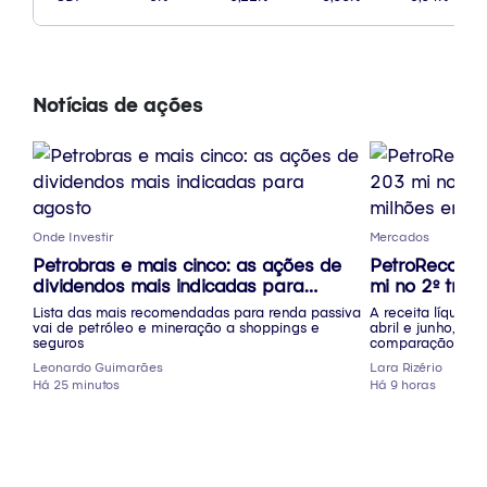
Notícias de ações
Onde Investir
Mercados
Petrobras e mais cinco: as ações de
PetroReconca
dividendos mais indicadas para
mi no 2º tri 
agosto
em JCP
Lista das mais recomendadas para renda passiva
A receita líquida
vai de petróleo e mineração a shoppings e
abril e junho, pr
seguros
comparação anual
Leonardo Guimarães
Lara Rizério
Há 25 minutos
Há 9 horas