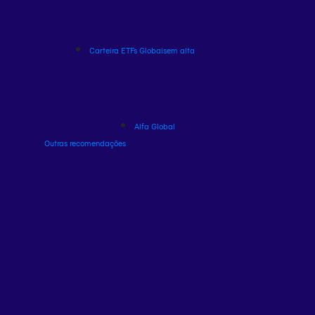
Carteira ETFs Globais
em alta
Alfa Global
Outras recomendações