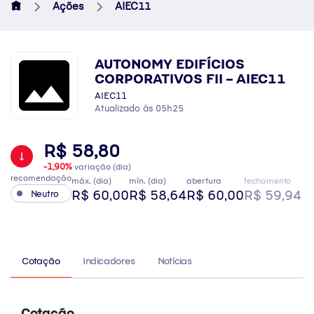
Ações
AIEC11
AUTONOMY EDIFÍCIOS
CORPORATIVOS FII – AIEC11
AIEC11
Atualizado às 05h25
R$ 58,80
-1,90%
variação (dia)
recomendação
máx. (dia)
mín. (dia)
abertura
fechamento
R$ 60,00
R$ 58,64
R$ 60,00
R$ 59,94
Neutro
Cotação
Indicadores
Notícias
Cotação