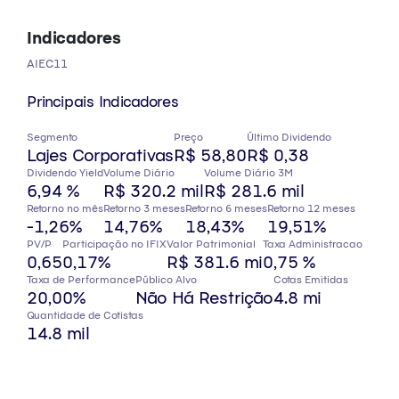
Indicadores
AIEC11
Principais Indicadores
Segmento
Preço
Último Dividendo
Lajes Corporativas
R$ 58,80
R$ 0,38
Dividendo Yield
Volume Diário
Volume Diário 3M
6,94 %
R$ 320.2 mil
R$ 281.6 mil
Retorno no mês
Retorno 3 meses
Retorno 6 meses
Retorno 12 meses
-1,26%
14,76%
18,43%
19,51%
PV/P
Participação no IFIX
Valor Patrimonial
Taxa Administracao
0,65
0,17%
R$ 381.6 mi
0,75 %
Taxa de Performance
Público Alvo
Cotas Emitidas
20,00%
Não Há Restrição
4.8 mi
Quantidade de Cotistas
14.8 mil