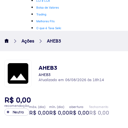
LCI e LCA
Bolsa de Valores
Trading
Melhores FIIs
O que é Taxa Selic
Ações
AHEB3
AHEB3
AHEB3
Atualizado em 06/08/2026 às 18h14
R$ 0,00
recomendação
máx. (dia)
mín. (dia)
abertura
fechamento
R$ 0,00
R$ 0,00
R$ 0,00
R$ 0,00
Neutro