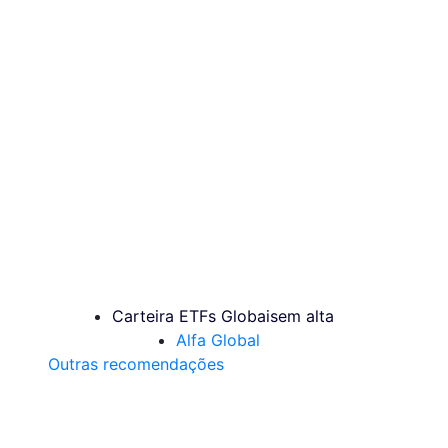
Carteira ETFs Globais
em alta
Alfa Global
Outras recomendações