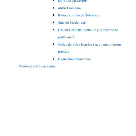
Metodologia Buffett
ARCA funciona?
Bolsa vs. corte da Selic
novo
Guia de Dividendos
Fiis em ciclos de queda de juros: como se
posicionar?
Ações da bolsa brasileira que nunca deram
prejuízo
O que são memecoins
Conteúdos Educacionais