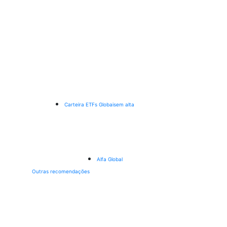
Carteira ETFs Globais
em alta
Alfa Global
Outras recomendações