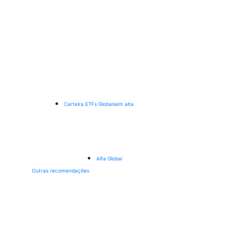
Carteira ETFs Globais
em alta
Alfa Global
Outras recomendações