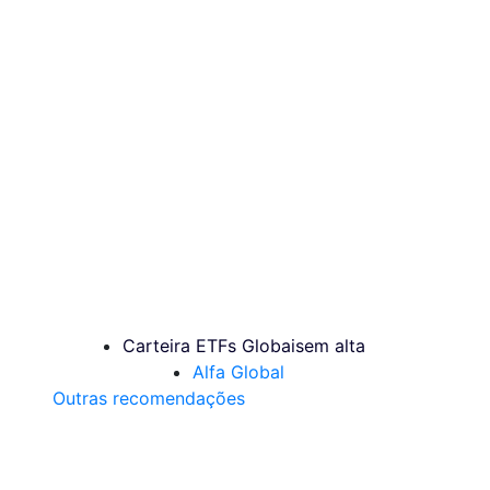
Carteira ETFs Globais
em alta
Alfa Global
Outras recomendações