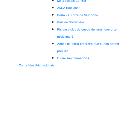
Metodologia Buffett
ARCA funciona?
Bolsa vs. corte da Selic
novo
Guia de Dividendos
Fiis em ciclos de queda de juros: como se
posicionar?
Ações da bolsa brasileira que nunca deram
prejuízo
O que são memecoins
Conteúdos Educacionais