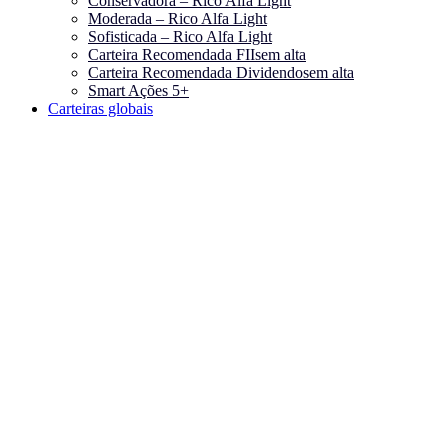
Conservadora – Rico Alfa Light
Moderada – Rico Alfa Light
Sofisticada – Rico Alfa Light
Carteira Recomendada FIIs
em alta
Carteira Recomendada Dividendos
em alta
Smart Ações 5+
Carteiras globais