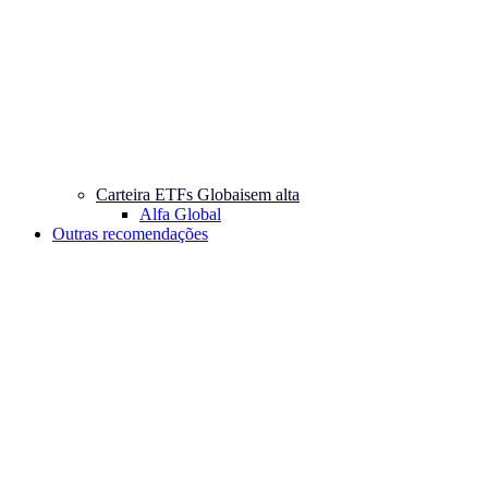
Carteira ETFs Globais
em alta
Alfa Global
Outras recomendações