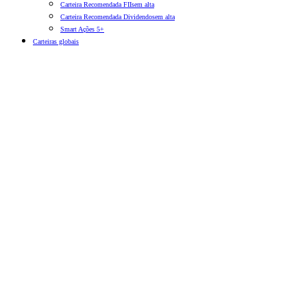
Carteira Recomendada FIIs
em alta
Carteira Recomendada Dividendos
em alta
Smart Ações 5+
Carteiras globais