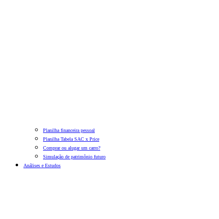
Planilha financeira pessoal
Planilha Tabela SAC x Price
Comprar ou alugar um carro?
Simulação de patrimônio futuro
Análises e Estudos