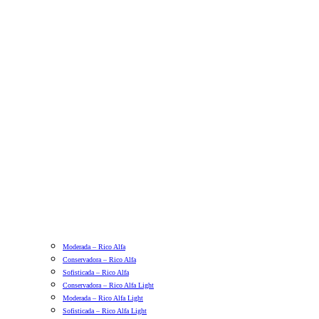
Moderada – Rico Alfa
Conservadora – Rico Alfa
Sofisticada – Rico Alfa
Conservadora – Rico Alfa Light
Moderada – Rico Alfa Light
Sofisticada – Rico Alfa Light