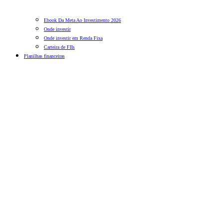
Ebook Da Meta Ao Investimento 2026
Onde investir
Onde investir em Renda Fixa
Carteira de FIIs
Planilhas financeiras