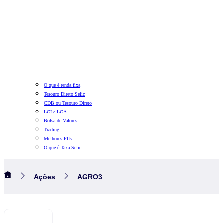
O que é renda fixa
Tesouro Direto Selic
CDB ou Tesouro Direto
LCI e LCA
Bolsa de Valores
Trading
Melhores FIIs
O que é Taxa Selic
Ações
AGRO3