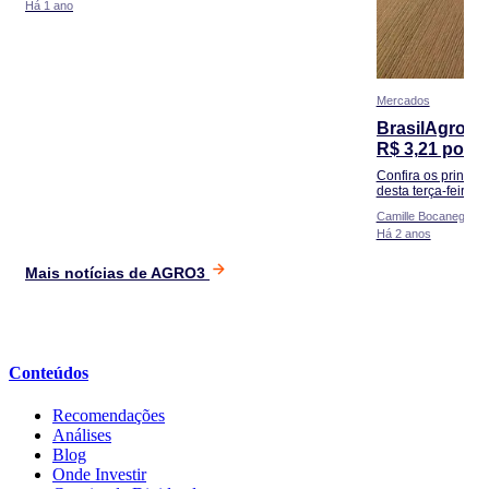
Há 1 ano
Mercados
BrasilAgro (
R$ 3,21 por a
(INTB3) faz 
Confira os principa
notícias
desta terça-feira (2
Camille Bocanegra
Há 2 anos
Mais notícias de AGRO3
Conteúdos
Recomendações
Análises
Blog
Onde Investir