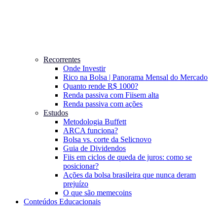
Recorrentes
Onde Investir
Rico na Bolsa | Panorama Mensal do Mercado
Quanto rende R$ 1000?
Renda passiva com Fiis
em alta
Renda passiva com ações
Estudos
Metodologia Buffett
ARCA funciona?
Bolsa vs. corte da Selic
novo
Guia de Dividendos
Fiis em ciclos de queda de juros: como se
posicionar?
Ações da bolsa brasileira que nunca deram
prejuízo
O que são memecoins
Conteúdos Educacionais