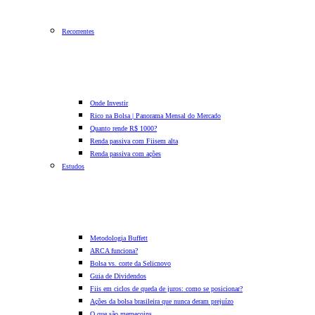
Recorrentes
Onde Investir
Rico na Bolsa | Panorama Mensal do Mercado
Quanto rende R$ 1000?
Renda passiva com Fiis
em alta
Renda passiva com ações
Estudos
Metodologia Buffett
ARCA funciona?
Bolsa vs. corte da Selic
novo
Guia de Dividendos
Fiis em ciclos de queda de juros: como se posicionar?
Ações da bolsa brasileira que nunca deram prejuízo
O que são memecoins