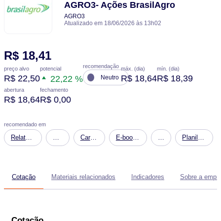
AGRO3- Ações BrasilAgro
AGRO3
Atualizado em 18/06/2026 às 13h02
R$ 18,41
recomendação
potencial
preço alvo
máx. (dia)
mín. (dia)
R$ 22,50
R$ 18,64
R$ 18,39
22,22 %
Neutro
abertura
fechamento
R$ 18,64
R$ 0,00
recomendado em
Relatório
Carteira
Carteira
E-book
Carteira
Planilha
Onde
Dividendos
Fundos
-
RICO11
Financeira:
Investir
Imobiliários
Agronegócio,
Simulação
em
guia
de
Cotação
Materiais relacionados
Indicadores
Sobre a empr
Agosto
completo
Patrimônio
de 2026
para
Futuro
começar
Cotação
a