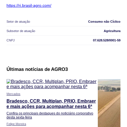
https://ri.brasil-agro.com/
Setor de atuação
Consumo não Cíclico
Subsetor de atuação
Agricultura
CNPJ
07.628.528/0001-59
Últimas notícias de AGRO3
Mercados
Bradesco, CCR, Multiplan, PRIO, Embraer
e mais ações para acompanhar nesta 6ª
Confira os principais destaques do noticiário corporativo
desta sexta-feira
Felipe Moreira