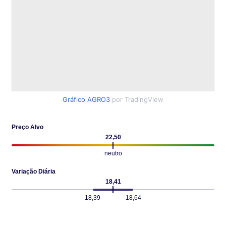
Gráfico AGRO3
por TradingView
Preço Alvo
22,50
neutro
Variação Diária
18,41
18,39
18,64