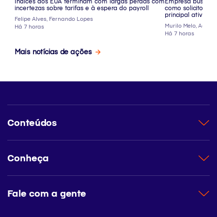
Índices dos EUA terminam com largas perdas com
Empresa busca um
incertezas sobre tarifas e à espera do payroll
como solicitou aná
principal ativo es
Felipe Alves, Fernando Lopes
Murilo Melo, Agênci
Há 7 horas
Há 7 horas
Mais notícias de ações
Conteúdos
Conheça
Fale com a gente