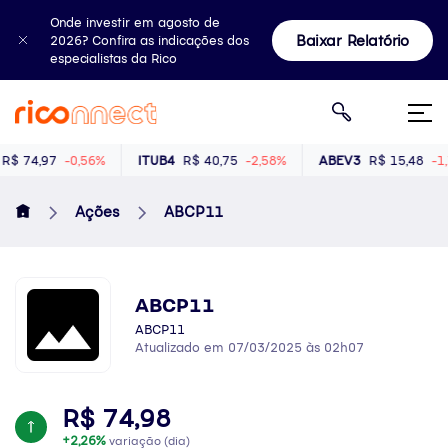
Onde investir em agosto de
Baixar Relatório
2026? Confira as indicações dos
especialistas da Rico
$ 74,97
-0,56%
ITUB4
R$ 40,75
-2,58%
ABEV3
R$ 15,48
-1,
Ações
ABCP11
ABCP11
ABCP11
Atualizado em 07/03/2025 às 02h07
R$ 74,98
+2,26%
variação (dia)