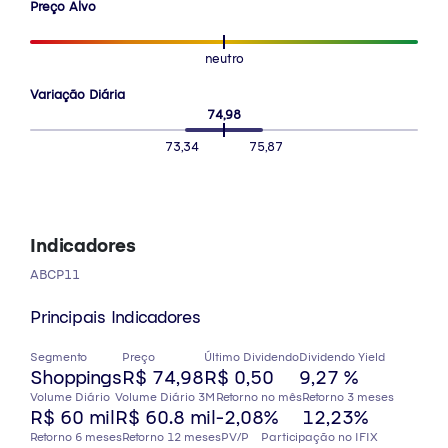
Preço Alvo
neutro
Variação Diária
74,98
73,34
75,87
Indicadores
ABCP11
Principais Indicadores
Segmento
Preço
Último Dividendo
Dividendo Yield
Shoppings
R$ 74,98
R$ 0,50
9,27 %
Volume Diário
Volume Diário 3M
Retorno no mês
Retorno 3 meses
R$ 60 mil
R$ 60.8 mil
-2,08%
12,23%
Retorno 6 meses
Retorno 12 meses
PV/P
Participação no IFIX