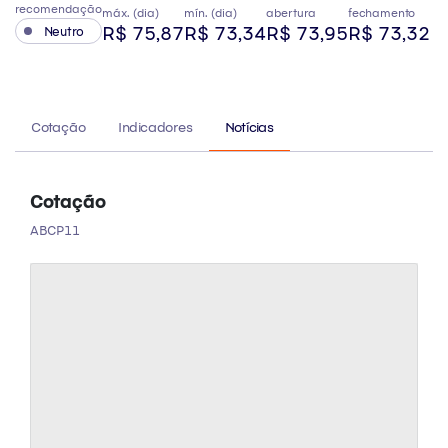
recomendação
máx. (dia)
mín. (dia)
abertura
fechamento
R$ 75,87
R$ 73,34
R$ 73,95
R$ 73,32
Neutro
Cotação
Indicadores
Notícias
Cotação
ABCP11