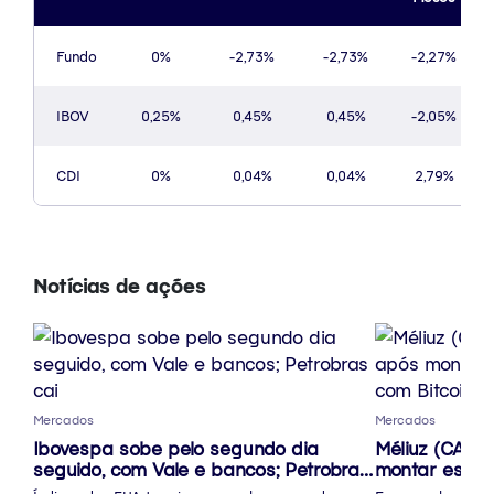
Fundo
0%
-2,73%
-2,73%
-2,27%
IBOV
0,25%
0,45%
0,45%
-2,05%
CDI
0%
0,04%
0,04%
2,79%
Notícias de ações
Mercados
Mercados
Ibovespa sobe pelo segundo dia
Méliuz (CASH
seguido, com Vale e bancos; Petrobras
montar estrat
cai
Bitcoin