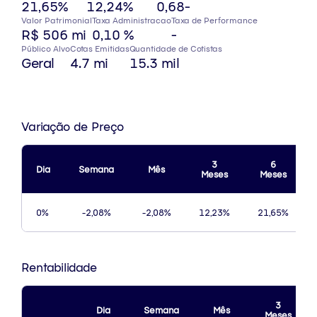
21,65%
12,24%
0,68
-
Valor Patrimonial
Taxa Administracao
Taxa de Performance
R$ 506 mi
0,10 %
-
Público Alvo
Cotas Emitidas
Quantidade de Cotistas
Geral
4.7 mi
15.3 mil
Variação de Preço
3
6
Dia
Semana
Mês
Meses
Meses
0%
-2,08%
-2,08%
12,23%
21,65%
Rentabilidade
3
Dia
Semana
Mês
Meses