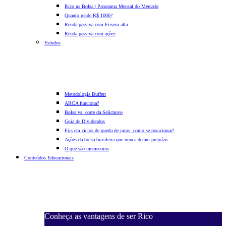
Rico na Bolsa | Panorama Mensal do Mercado
Quanto rende R$ 1000?
Renda passiva com Fiis
em alta
Renda passiva com ações
Estudos
Metodologia Buffett
ARCA funciona?
Bolsa vs. corte da Selic
novo
Guia de Dividendos
Fiis em ciclos de queda de juros: como se posicionar?
Ações da bolsa brasileira que nunca deram prejuízo
O que são memecoins
Conteúdos Educacionais
Conheça as vantagens de ser Rico