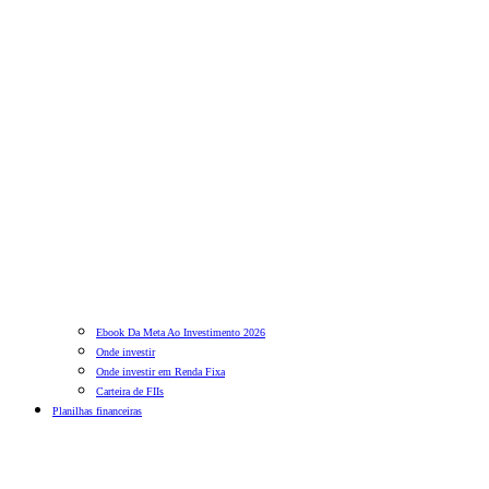
Ebook Da Meta Ao Investimento 2026
Onde investir
Onde investir em Renda Fixa
Carteira de FIIs
Planilhas financeiras