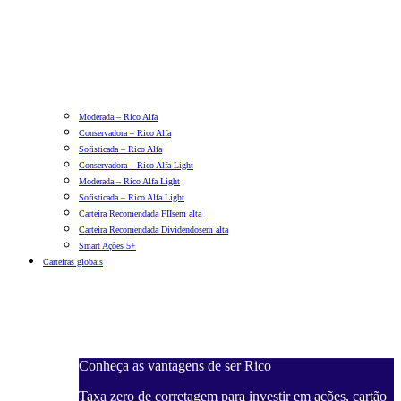
Moderada – Rico Alfa
Conservadora – Rico Alfa
Sofisticada – Rico Alfa
Conservadora – Rico Alfa Light
Moderada – Rico Alfa Light
Sofisticada – Rico Alfa Light
Carteira Recomendada FIIs
em alta
Carteira Recomendada Dividendos
em alta
Smart Ações 5+
Carteiras globais
Conheça as vantagens de ser Rico
Taxa zero de corretagem para investir em ações, cartão