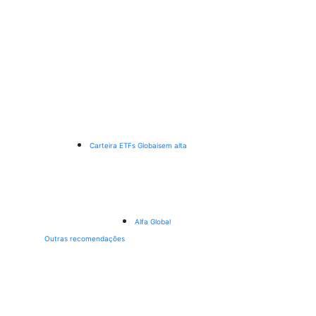
Carteira ETFs Globais
em alta
Alfa Global
Outras recomendações