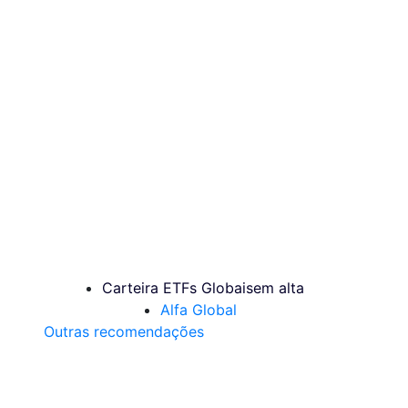
Carteira ETFs Globais
em alta
Alfa Global
Outras recomendações