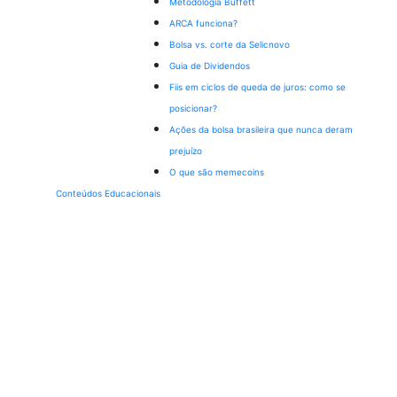
Metodologia Buffett
ARCA funciona?
Bolsa vs. corte da Selic
novo
Guia de Dividendos
Fiis em ciclos de queda de juros: como se
posicionar?
Ações da bolsa brasileira que nunca deram
prejuízo
O que são memecoins
Conteúdos Educacionais