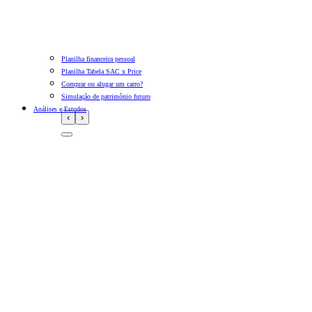
Planilha financeira pessoal
Planilha Tabela SAC x Price
Comprar ou alugar um carro?
Simulação de patrimônio futuro
Análises e Estudos
‹
›