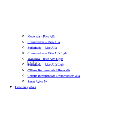
Moderada – Rico Alfa
Conservadora – Rico Alfa
Sofisticada – Rico Alfa
Conservadora – Rico Alfa Light
Moderada – Rico Alfa Light
‹
›
Sofisticada – Rico Alfa Light
Carteira Recomendada FIIs
em alta
Carteira Recomendada Dividendos
em alta
Smart Ações 5+
Carteiras globais