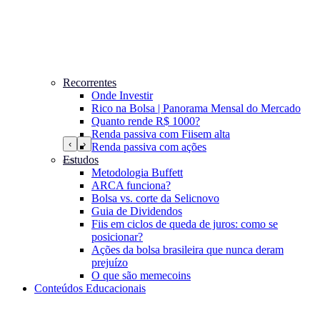
Recorrentes
Onde Investir
Rico na Bolsa | Panorama Mensal do Mercado
Quanto rende R$ 1000?
Renda passiva com Fiis
em alta
‹
›
Renda passiva com ações
Estudos
Metodologia Buffett
ARCA funciona?
Bolsa vs. corte da Selic
novo
Guia de Dividendos
Fiis em ciclos de queda de juros: como se
posicionar?
Ações da bolsa brasileira que nunca deram
prejuízo
O que são memecoins
Conteúdos Educacionais