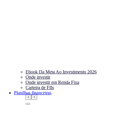
Ebook Da Meta Ao Investimento 2026
Onde investir
Onde investir em Renda Fixa
Carteira de FIIs
Planilhas financeiras
‹
›