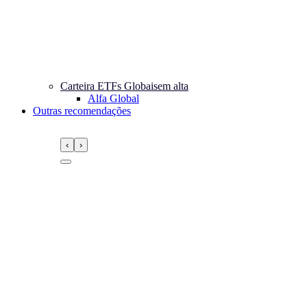
Carteira ETFs Globais
em alta
Alfa Global
Outras recomendações
‹
›