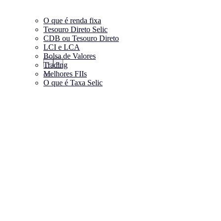
O que é renda fixa
Tesouro Direto Selic
CDB ou Tesouro Direto
LCI e LCA
Bolsa de Valores
‹
›
Trading
Melhores FIIs
O que é Taxa Selic