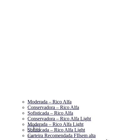
Moderada – Rico Alfa
Conservadora – Rico Alfa
Sofisticada – Rico Alfa
Conservadora – Rico Alfa Light
Moderada – Rico Alfa Light
‹
›
Sofisticada – Rico Alfa Light
Carteira Recomendada FIIs
em alta