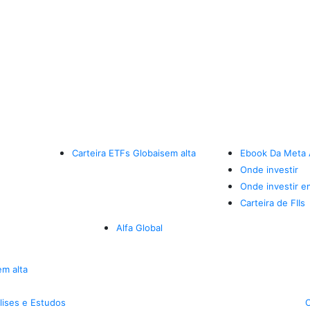
Carteira ETFs Globais
em alta
Ebook Da Meta 
Onde investir
Onde investir e
Carteira de FIIs
Alfa Global
em alta
lises e Estudos
C