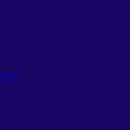
do
sicionar?
rejuízo