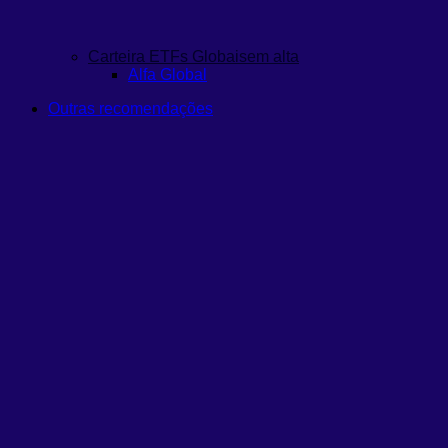
Carteira ETFs Globais
em alta
Alfa Global
Outras recomendações