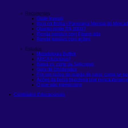
Recorrentes
Onde Investir
Rico na Bolsa | Panorama Mensal do Merca
Quanto rende R$ 1000?
Renda passiva com Fiis
em alta
Renda passiva com ações
Estudos
Metodologia Buffett
ARCA funciona?
Bolsa vs. corte da Selic
novo
Guia de Dividendos
Fiis em ciclos de queda de juros: como se po
Ações da bolsa brasileira que nunca deram p
O que são memecoins
Conteúdos Educacionais