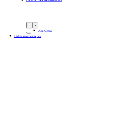
Carteira ETFs Globais
em alta
‹
›
Alfa Global
Outras recomendações