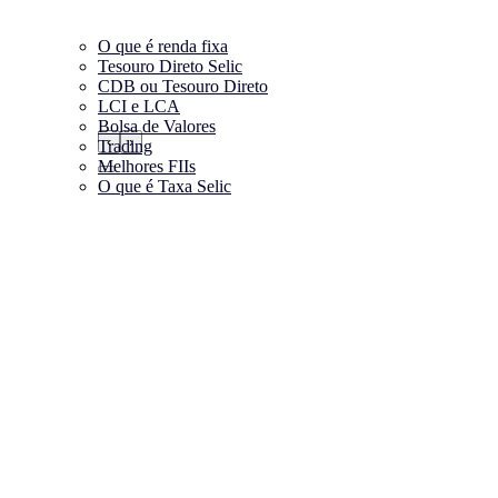
O que é renda fixa
Tesouro Direto Selic
CDB ou Tesouro Direto
LCI e LCA
Bolsa de Valores
‹
›
Trading
Melhores FIIs
O que é Taxa Selic