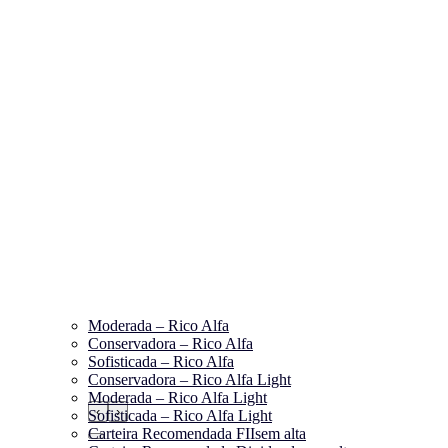
Moderada – Rico Alfa
Conservadora – Rico Alfa
Sofisticada – Rico Alfa
Conservadora – Rico Alfa Light
Moderada – Rico Alfa Light
‹
›
Sofisticada – Rico Alfa Light
Carteira Recomendada FIIs
em alta