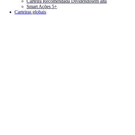
Carteira Recomendada Dividendos
em alta
Smart Ações 5+
Carteiras globais