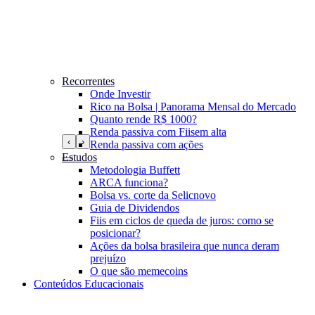
Recorrentes
Onde Investir
Rico na Bolsa | Panorama Mensal do Mercado
Quanto rende R$ 1000?
Renda passiva com Fiis
em alta
‹
›
Renda passiva com ações
Estudos
Metodologia Buffett
ARCA funciona?
Bolsa vs. corte da Selic
novo
Guia de Dividendos
Fiis em ciclos de queda de juros: como se
posicionar?
Ações da bolsa brasileira que nunca deram
prejuízo
O que são memecoins
Conteúdos Educacionais