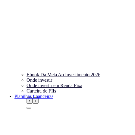
Ebook Da Meta Ao Investimento 2026
Onde investir
Onde investir em Renda Fixa
Carteira de FIIs
Planilhas financeiras
‹
›