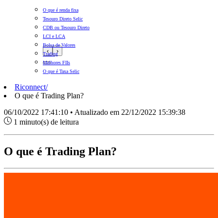
O que é renda fixa
Tesouro Direto Selic
CDB ou Tesouro Direto
LCI e LCA
Bolsa de Valores
‹
›
Trading
Melhores FIIs
O que é Taxa Selic
Riconnect
/
O que é Trading Plan?
06/10/2022 17:41:10 • Atualizado em 22/12/2022 15:39:38
1 minuto(s) de leitura
O que é Trading Plan?