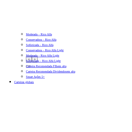
Moderada – Rico Alfa
Conservadora – Rico Alfa
Sofisticada – Rico Alfa
Conservadora – Rico Alfa Light
Moderada – Rico Alfa Light
‹
›
Sofisticada – Rico Alfa Light
Carteira Recomendada FIIs
em alta
Carteira Recomendada Dividendos
em alta
Smart Ações 5+
Carteiras globais