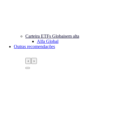
Carteira ETFs Globais
em alta
Alfa Global
Outras recomendações
‹
›