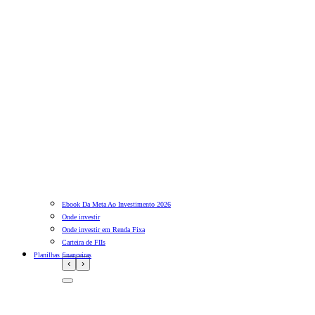
Ebook Da Meta Ao Investimento 2026
Onde investir
Onde investir em Renda Fixa
Carteira de FIIs
Planilhas financeiras
‹
›