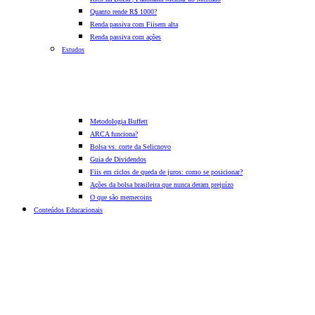
Quanto rende R$ 1000?
Renda passiva com Fiis
em alta
Renda passiva com ações
Estudos
Metodologia Buffett
ARCA funciona?
Bolsa vs. corte da Selic
novo
Guia de Dividendos
Fiis em ciclos de queda de juros: como se posicionar?
Ações da bolsa brasileira que nunca deram prejuízo
O que são memecoins
Conteúdos Educacionais