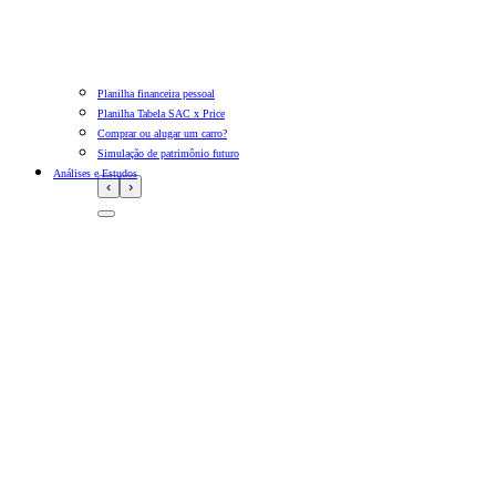
Planilha financeira pessoal
Planilha Tabela SAC x Price
Comprar ou alugar um carro?
Simulação de patrimônio futuro
Análises e Estudos
‹
›