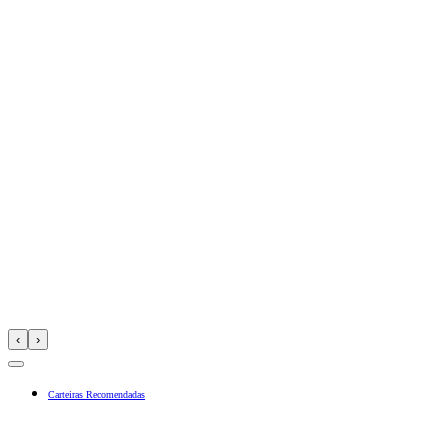
‹
›
Carteiras Recomendadas