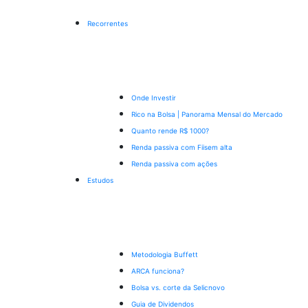
Recorrentes
Onde Investir
Rico na Bolsa | Panorama Mensal do Mercado
Quanto rende R$ 1000?
Renda passiva com Fiis
em alta
Renda passiva com ações
Estudos
Metodologia Buffett
ARCA funciona?
Bolsa vs. corte da Selic
novo
Guia de Dividendos