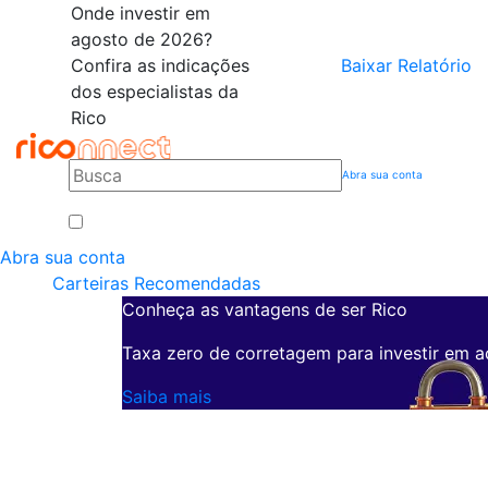
Onde investir em
agosto de 2026?
Confira as indicações
Baixar Relatório
dos especialistas da
Rico
Abra sua conta
Abra sua conta
Carteiras Recomendadas
Conheça as vantagens de ser Rico
Taxa zero de corretagem para investir em a
Saiba mais