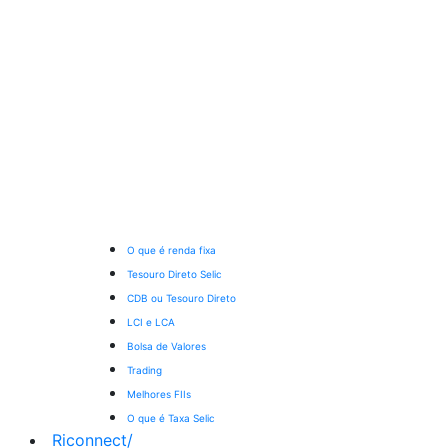
O que é renda fixa
Tesouro Direto Selic
CDB ou Tesouro Direto
LCI e LCA
Bolsa de Valores
Trading
Melhores FIIs
O que é Taxa Selic
Riconnect
/