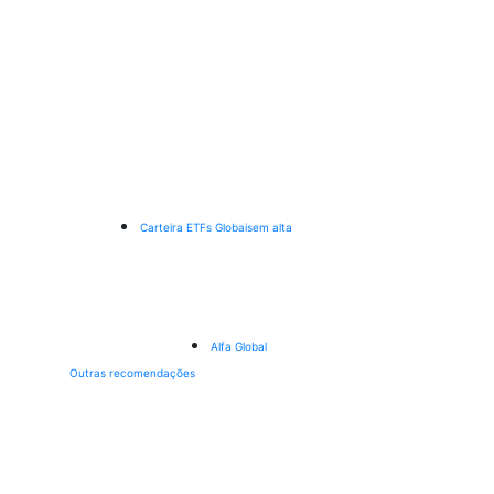
Carteira ETFs Globais
em alta
Alfa Global
Outras recomendações