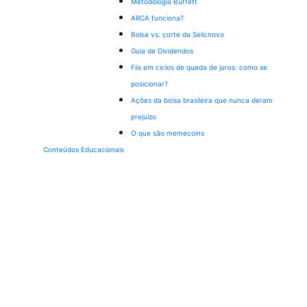
Metodologia Buffett
ARCA funciona?
Bolsa vs. corte da Selic
novo
Guia de Dividendos
Fiis em ciclos de queda de juros: como se
posicionar?
Ações da bolsa brasileira que nunca deram
prejuízo
O que são memecoins
Conteúdos Educacionais