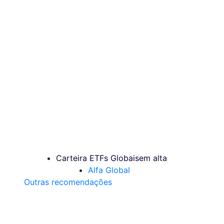
Carteira ETFs Globais
em alta
Alfa Global
Outras recomendações