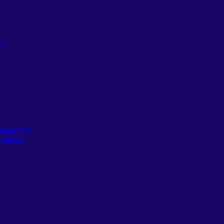
do
sicionar?
rejuízo