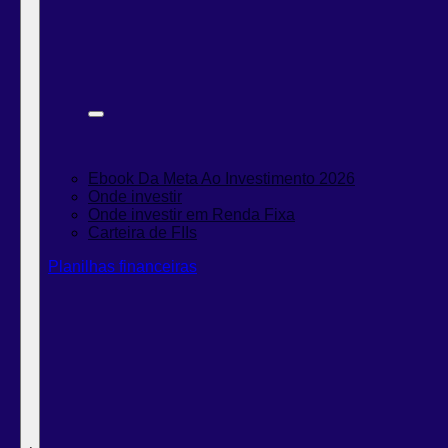
Ebook Da Meta Ao Investimento 2026
Onde investir
Onde investir em Renda Fixa
Carteira de FIIs
Planilhas financeiras