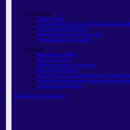
Recorrentes
Onde Investir
Rico na Bolsa | Panorama Mensal do Merca
Quanto rende R$ 1000?
Renda passiva com Fiis
em alta
Renda passiva com ações
Estudos
Metodologia Buffett
ARCA funciona?
Bolsa vs. corte da Selic
novo
Guia de Dividendos
Fiis em ciclos de queda de juros: como se po
Ações da bolsa brasileira que nunca deram p
O que são memecoins
Conteúdos Educacionais