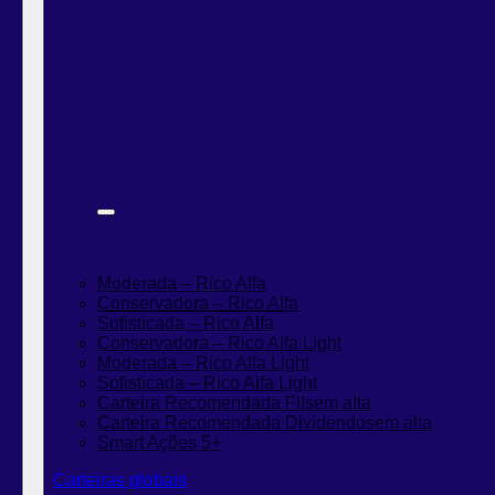
Moderada – Rico Alfa
Conservadora – Rico Alfa
Sofisticada – Rico Alfa
Conservadora – Rico Alfa Light
Moderada – Rico Alfa Light
Sofisticada – Rico Alfa Light
Carteira Recomendada FIIs
em alta
Carteira Recomendada Dividendos
em alta
Smart Ações 5+
Carteiras globais