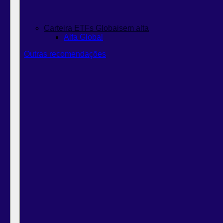
Carteira ETFs Globais
em alta
Alfa Global
Outras recomendações