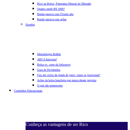
Rico na Bolsa | Panorama Mensal do Mercado
Quanto rende R$ 1000?
Renda passiva com Fiis
em alta
Renda passiva com ações
Estudos
Metodologia Buffett
ARCA funciona?
Bolsa vs. corte da Selic
novo
Guia de Dividendos
Fiis em ciclos de queda de juros: como se posicionar?
Ações da bolsa brasileira que nunca deram prejuízo
O que são memecoins
Conteúdos Educacionais
Conheça as vantagens de ser Rico