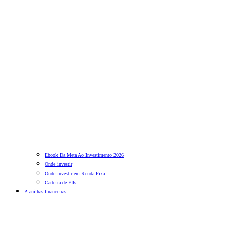
Ebook Da Meta Ao Investimento 2026
Onde investir
Onde investir em Renda Fixa
Carteira de FIIs
Planilhas financeiras