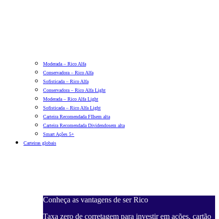
Moderada – Rico Alfa
Conservadora – Rico Alfa
Sofisticada – Rico Alfa
Conservadora – Rico Alfa Light
Moderada – Rico Alfa Light
Sofisticada – Rico Alfa Light
Carteira Recomendada FIIs
em alta
Carteira Recomendada Dividendos
em alta
Smart Ações 5+
Carteiras globais
Conheça as vantagens de ser Rico
Taxa zero de corretagem para investir em ações, cartão