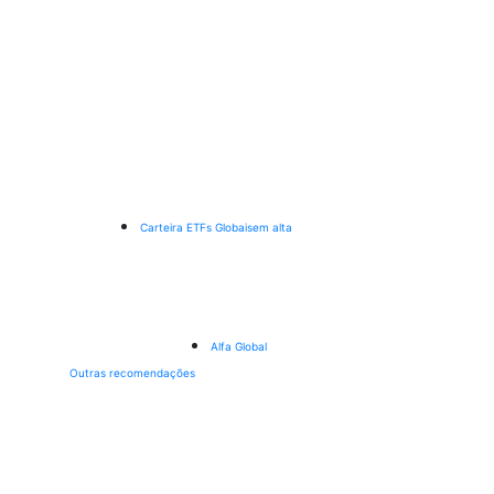
Carteira ETFs Globais
em alta
Alfa Global
Outras recomendações