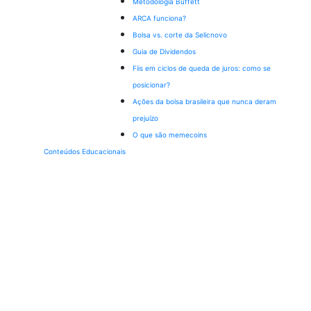
Metodologia Buffett
ARCA funciona?
Bolsa vs. corte da Selic
novo
Guia de Dividendos
Fiis em ciclos de queda de juros: como se
posicionar?
Ações da bolsa brasileira que nunca deram
prejuízo
O que são memecoins
Conteúdos Educacionais