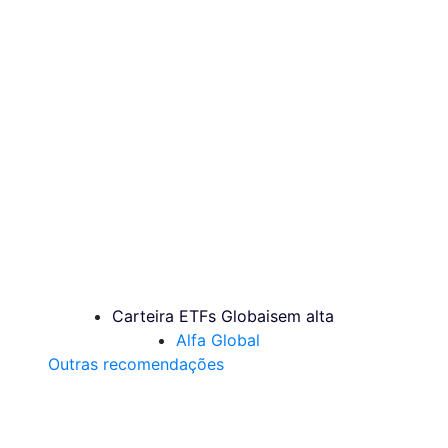
Carteira ETFs Globais
em alta
Alfa Global
Outras recomendações