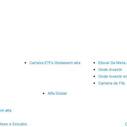
Carteira ETFs Globais
em alta
Ebook Da Meta 
Onde investir
Onde investir e
Carteira de FIIs
Alfa Global
em alta
lises e Estudos
C