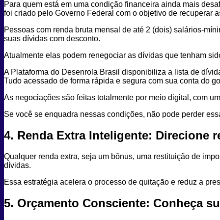
Para quem está em uma condição financeira ainda mais desaf
foi criado pelo Governo Federal com o objetivo de recuperar
Pessoas com renda bruta mensal de até 2 (dois) salários-mí
suas dívidas com desconto.
Atualmente elas podem renegociar as dívidas que tenham sido 
A Plataforma do Desenrola Brasil disponibiliza a lista de dí
Tudo acessado de forma rápida e segura com sua conta do gov
As negociações são feitas totalmente por meio digital, com u
Se você se enquadra nessas condições, não pode perder es
4. Renda Extra Inteligente: Direcione 
Qualquer renda extra, seja um bônus, uma restituição de imp
dívidas.
Essa estratégia acelera o processo de quitação e reduz a pre
5. Orçamento Consciente: Conheça s