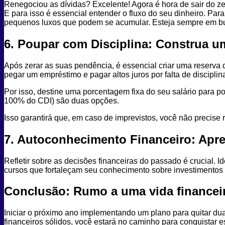
Renegociou as dívidas? Excelente! Agora é hora de sair do ze
E para isso é essencial entender o fluxo do seu dinheiro. Pa
pequenos luxos que podem se acumular. Esteja sempre em bu
6. Poupar com Disciplina: Construa u
Após zerar as suas pendência, é essencial criar uma reserva 
pegar um empréstimo e pagar altos juros por falta de discipl
Por isso, destine uma porcentagem fixa do seu salário para po
100% do CDI) são duas opções.
Isso garantirá que, em caso de imprevistos, você não precise r
7. Autoconhecimento Financeiro: Ap
Refletir sobre as decisões financeiras do passado é crucial. 
cursos que fortaleçam seu conhecimento sobre investimentos e
Conclusão: Rumo a uma vida financei
Iniciar o próximo ano implementando um plano para quitar dua
financeiros sólidos, você estará no caminho para conquistar es