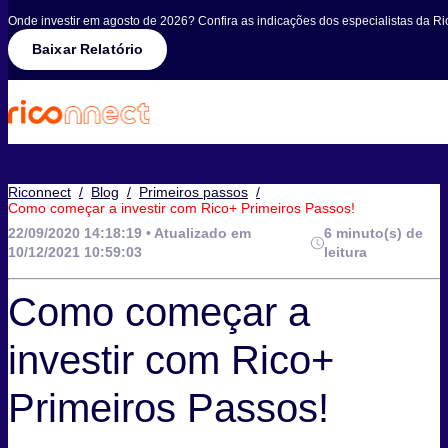
Onde investir em agosto de 2026? Confira as indicações dos especialistas da Ri
Baixar Relatório
Riconnect
/
Blog
/
Primeiros passos
/
Como começar a investir com Rico+ Primeiros Passos!
22/09/2020 14:18:19 • Atualizado em
6 minuto(s) de
10/12/2021 10:59:03
leitura
Como começar a
investir com Rico+
Primeiros Passos!