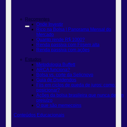
Recorrentes
Onde Investir
Rico na Bolsa | Panorama Mensal do
Mercado
Quanto rende R$ 1000?
Renda passiva com Fiis
em alta
Renda passiva com ações
Estudos
Metodologia Buffett
ARCA funciona?
Bolsa vs. corte da Selic
novo
Guia de Dividendos
Fiis em ciclos de queda de juros: como se
posicionar?
Ações da bolsa brasileira que nunca deram
prejuízo
O que são memecoins
Conteúdos Educacionais