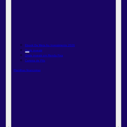
Ebook Da Meta Ao Investimento 2026
Onde investir
Onde investir em Renda Fixa
Carteira de FIIs
Planilhas financeiras