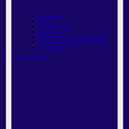
Metodologia Buffett
ARCA funciona?
Bolsa vs. corte da Selic
novo
Guia de Dividendos
Fiis em ciclos de queda de juros: como se posicionar?
Ações da bolsa brasileira que nunca deram prejuízo
O que são memecoins
Conteúdos Educacionais