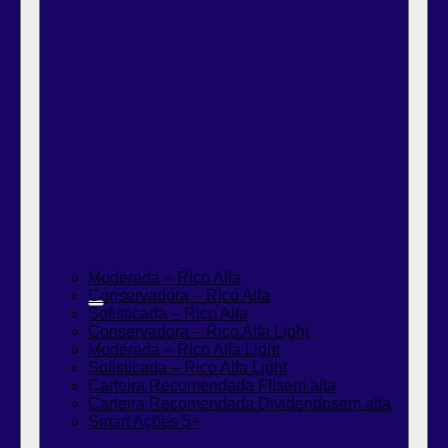
Moderada – Rico Alfa
Conservadora – Rico Alfa
Sofisticada – Rico Alfa
Conservadora – Rico Alfa Light
Moderada – Rico Alfa Light
Sofisticada – Rico Alfa Light
Carteira Recomendada FIIs
em alta
Carteira Recomendada Dividendos
em alta
Smart Ações 5+