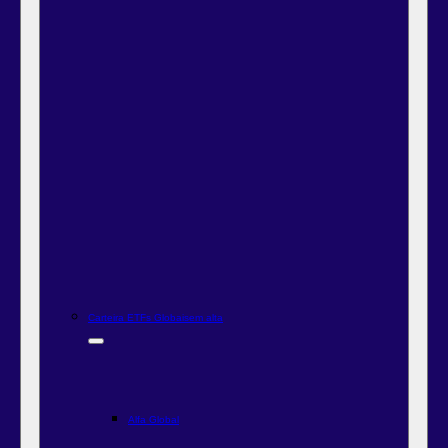
Carteira ETFs Globais
em alta
Alfa Global