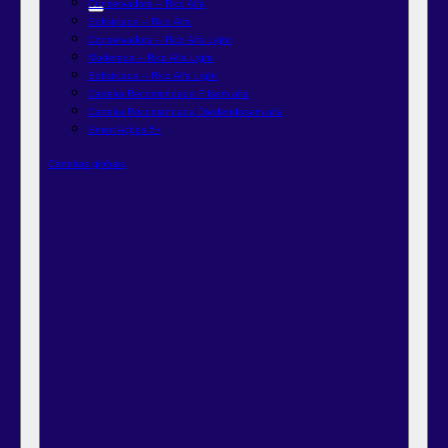
Conservadora – Rico Alfa
Sofisticada – Rico Alfa
Conservadora – Rico Alfa Light
Moderada – Rico Alfa Light
Sofisticada – Rico Alfa Light
Carteira Recomendada FIIs
em alta
Carteira Recomendada Dividendos
em alta
Smart Ações 5+
Carteiras globais