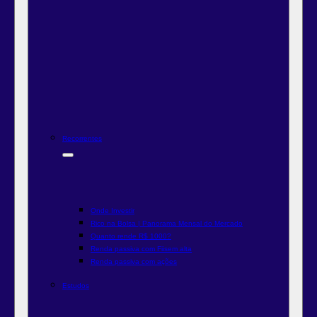
Recorrentes
Onde Investir
Rico na Bolsa | Panorama Mensal do Mercado
Quanto rende R$ 1000?
Renda passiva com Fiis
em alta
Renda passiva com ações
Estudos