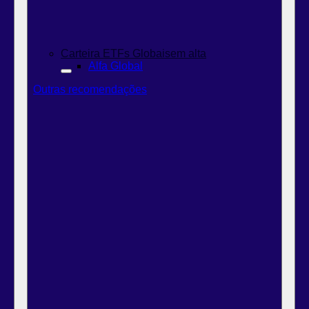
Carteira ETFs Globais
em alta
Alfa Global
Outras recomendações