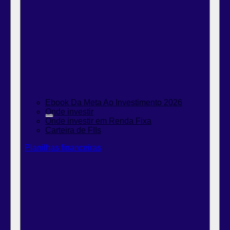
Ebook Da Meta Ao Investimento 2026
Onde investir
Onde investir em Renda Fixa
Carteira de FIIs
Planilhas financeiras