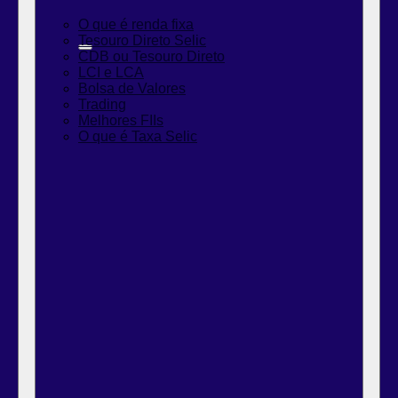
O que é renda fixa
Tesouro Direto Selic
CDB ou Tesouro Direto
LCI e LCA
Bolsa de Valores
Trading
Melhores FIIs
O que é Taxa Selic