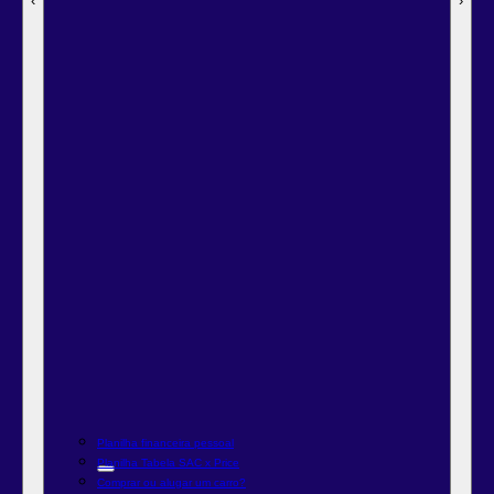
‹
‹
‹
‹
‹
‹
‹
‹
‹
‹
‹
‹
‹
›
›
›
›
›
›
›
›
›
›
›
›
›
Planilha financeira pessoal
Planilha Tabela SAC x Price
Comprar ou alugar um carro?