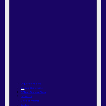
O que é renda fixa
Tesouro Direto Selic
CDB ou Tesouro Direto
LCI e LCA
Bolsa de Valores
Trading