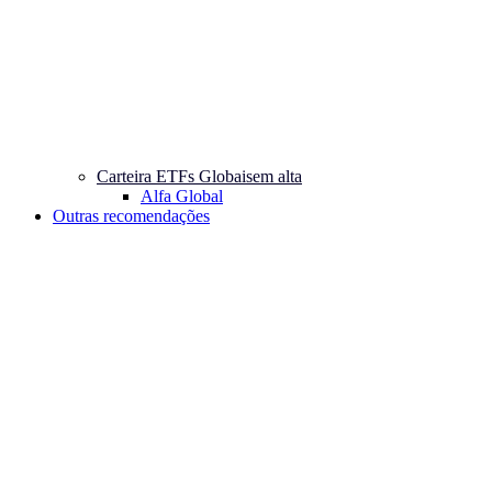
Carteira ETFs Globais
em alta
Alfa Global
Outras recomendações