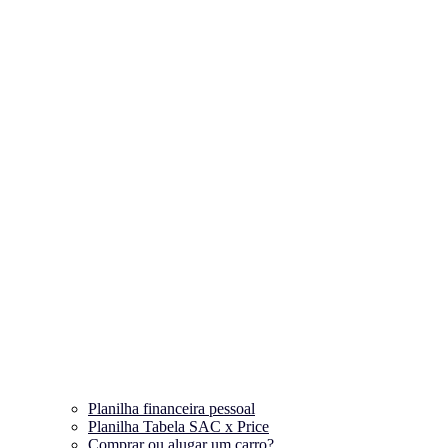
Planilha financeira pessoal
Planilha Tabela SAC x Price
Comprar ou alugar um carro?