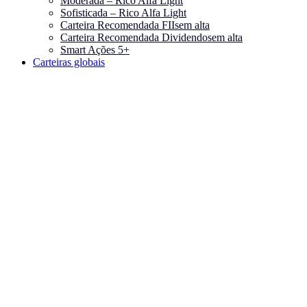
Moderada – Rico Alfa Light
Sofisticada – Rico Alfa Light
Carteira Recomendada FIIs
em alta
Carteira Recomendada Dividendos
em alta
Smart Ações 5+
Carteiras globais