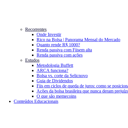
Recorrentes
Onde Investir
Rico na Bolsa | Panorama Mensal do Mercado
Quanto rende R$ 1000?
Renda passiva com Fiis
em alta
Renda passiva com ações
Estudos
Metodologia Buffett
ARCA funciona?
Bolsa vs. corte da Selic
novo
Guia de Dividendos
Fiis em ciclos de queda de juros: como se posicion
Ações da bolsa brasileira que nunca deram prejuíz
O que são memecoins
Conteúdos Educacionais