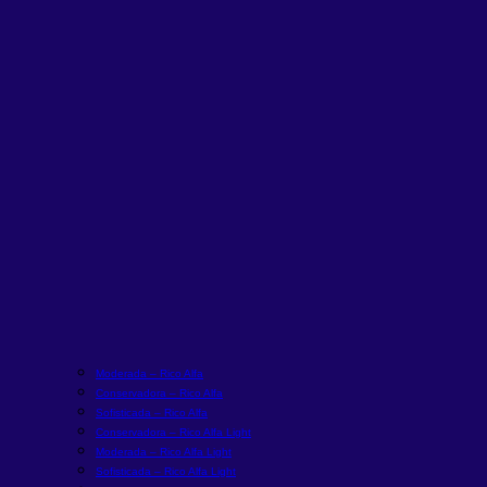
Moderada – Rico Alfa
Conservadora – Rico Alfa
Sofisticada – Rico Alfa
Conservadora – Rico Alfa Light
Moderada – Rico Alfa Light
Sofisticada – Rico Alfa Light