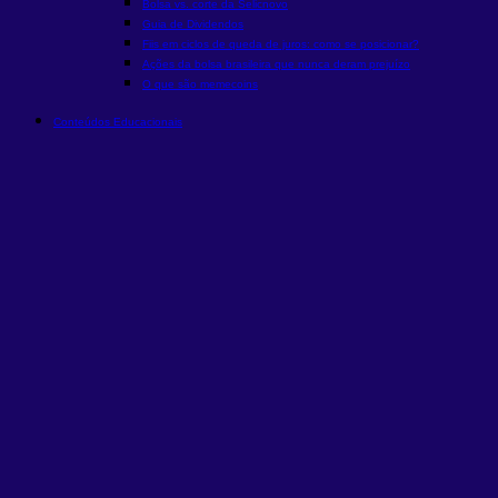
Bolsa vs. corte da Selic
novo
Guia de Dividendos
Fiis em ciclos de queda de juros: como se posicionar?
Ações da bolsa brasileira que nunca deram prejuízo
O que são memecoins
Conteúdos Educacionais