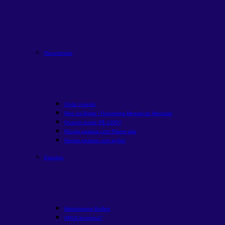
Recorrentes
Onde Investir
Rico na Bolsa | Panorama Mensal do Mercado
Quanto rende R$ 1000?
Renda passiva com Fiis
em alta
Renda passiva com ações
Estudos
Metodologia Buffett
ARCA funciona?