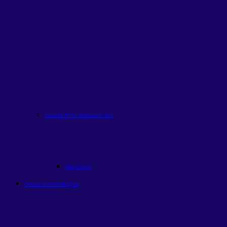
Carteira ETFs Globais
em alta
Alfa Global
Outras recomendações