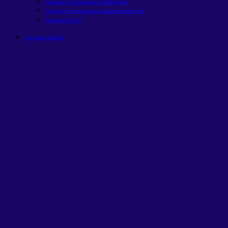
Carteira Recomendada FIIs
em alta
Carteira Recomendada Dividendos
em alta
Smart Ações 5+
Carteiras globais