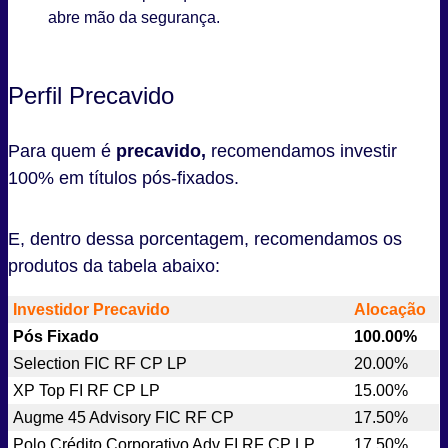
abre mão da segurança.
Perfil Precavido
Para quem é
precavido,
recomendamos investir
100% em títulos pós-fixados.
E, dentro dessa porcentagem, recomendamos os
produtos da tabela abaixo:
Investidor Precavido
Alocação
Pós Fixado
100.00%
Selection FIC RF CP LP
20.00%
XP Top FI RF CP LP
15.00%
Augme 45 Advisory FIC RF CP
17.50%
Polo Crédito Corporativo Adv FI RF CP LP
17.50%