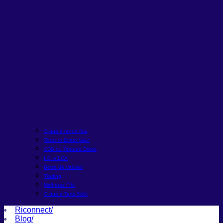
O que é renda fixa
Tesouro Direto Selic
CDB ou Tesouro Direto
LCI e LCA
Bolsa de Valores
Trading
Melhores FIIs
O que é Taxa Selic
Riconnect
/
Blog
/