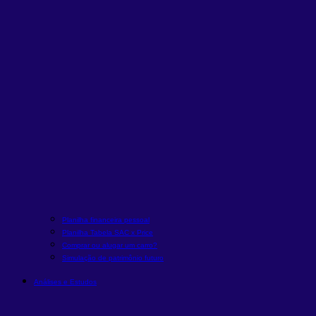
Planilha financeira pessoal
Planilha Tabela SAC x Price
Comprar ou alugar um carro?
Simulação de patrimônio futuro
Análises e Estudos