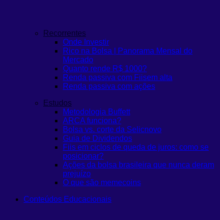
Recorrentes
Onde Investir
Rico na Bolsa | Panorama Mensal do
Mercado
Quanto rende R$ 1000?
Renda passiva com Fiis
em alta
Renda passiva com ações
Estudos
Metodologia Buffett
ARCA funciona?
Bolsa vs. corte da Selic
novo
Guia de Dividendos
Fiis em ciclos de queda de juros: como se
posicionar?
Ações da bolsa brasileira que nunca deram
prejuízo
O que são memecoins
Conteúdos Educacionais