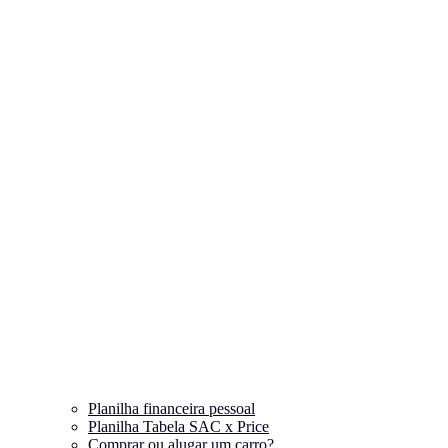
Planilha financeira pessoal
Planilha Tabela SAC x Price
Comprar ou alugar um carro?