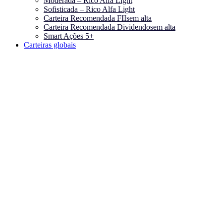
Moderada – Rico Alfa Light
Sofisticada – Rico Alfa Light
Carteira Recomendada FIIs
em alta
Carteira Recomendada Dividendos
em alta
Smart Ações 5+
Carteiras globais