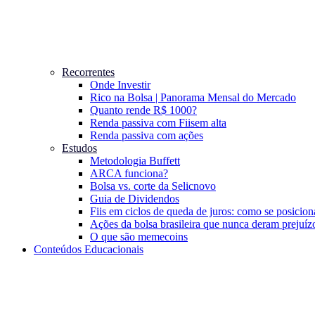
Recorrentes
Onde Investir
Rico na Bolsa | Panorama Mensal do Mercado
Quanto rende R$ 1000?
Renda passiva com Fiis
em alta
Renda passiva com ações
Estudos
Metodologia Buffett
ARCA funciona?
Bolsa vs. corte da Selic
novo
Guia de Dividendos
Fiis em ciclos de queda de juros: como se posicion
Ações da bolsa brasileira que nunca deram prejuíz
O que são memecoins
Conteúdos Educacionais