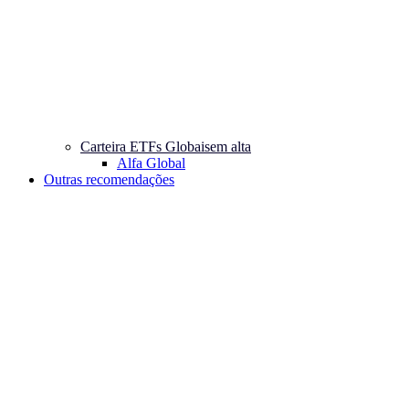
Carteira ETFs Globais
em alta
Alfa Global
Outras recomendações