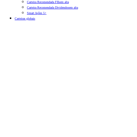
Carteira Recomendada FIIs
em alta
Carteira Recomendada Dividendos
em alta
Smart Ações 5+
Carteiras globais