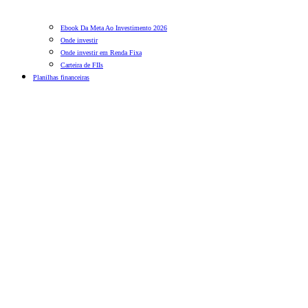
Ebook Da Meta Ao Investimento 2026
Onde investir
Onde investir em Renda Fixa
Carteira de FIIs
Planilhas financeiras