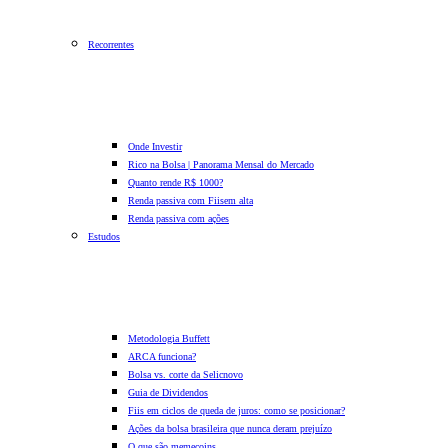
Recorrentes
Onde Investir
Rico na Bolsa | Panorama Mensal do Mercado
Quanto rende R$ 1000?
Renda passiva com Fiis
em alta
Renda passiva com ações
Estudos
Metodologia Buffett
ARCA funciona?
Bolsa vs. corte da Selic
novo
Guia de Dividendos
Fiis em ciclos de queda de juros: como se posicionar?
Ações da bolsa brasileira que nunca deram prejuízo
O que são memecoins