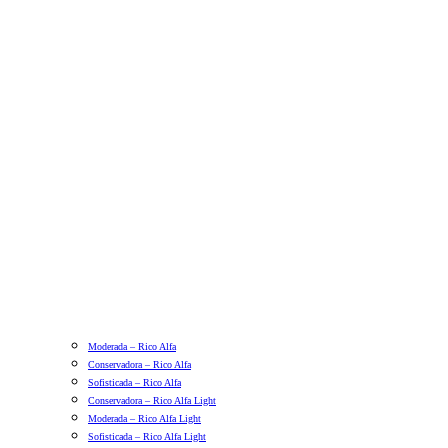
Moderada – Rico Alfa
Conservadora – Rico Alfa
Sofisticada – Rico Alfa
Conservadora – Rico Alfa Light
Moderada – Rico Alfa Light
Sofisticada – Rico Alfa Light