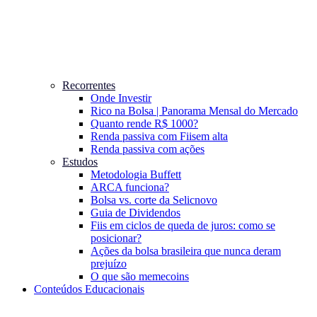
Recorrentes
Onde Investir
Rico na Bolsa | Panorama Mensal do Mercado
Quanto rende R$ 1000?
Renda passiva com Fiis
em alta
Renda passiva com ações
Estudos
Metodologia Buffett
ARCA funciona?
Bolsa vs. corte da Selic
novo
Guia de Dividendos
Fiis em ciclos de queda de juros: como se
posicionar?
Ações da bolsa brasileira que nunca deram
prejuízo
O que são memecoins
Conteúdos Educacionais