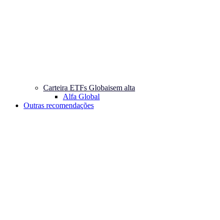
Carteira ETFs Globais
em alta
Alfa Global
Outras recomendações