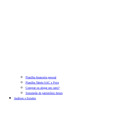
Planilha financeira pessoal
Planilha Tabela SAC x Price
Comprar ou alugar um carro?
Simulação de patrimônio futuro
Análises e Estudos