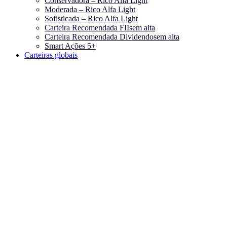
Conservadora – Rico Alfa Light
Moderada – Rico Alfa Light
Sofisticada – Rico Alfa Light
Carteira Recomendada FIIs
em alta
Carteira Recomendada Dividendos
em alta
Smart Ações 5+
Carteiras globais