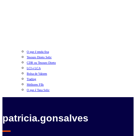
O que é renda fixa
Tesouro Direto Selic
CDB ou Tesouro Direto
LCI e LCA
Bolsa de Valores
Trading
Melhores FIIs
O que é Taxa Selic
patricia.gonsalves