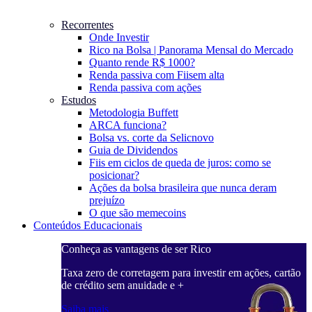
Recorrentes
Onde Investir
Rico na Bolsa | Panorama Mensal do Mercado
Quanto rende R$ 1000?
Renda passiva com Fiis
em alta
Renda passiva com ações
Estudos
Metodologia Buffett
ARCA funciona?
Bolsa vs. corte da Selic
novo
Guia de Dividendos
Fiis em ciclos de queda de juros: como se
posicionar?
Ações da bolsa brasileira que nunca deram
prejuízo
O que são memecoins
Conteúdos Educacionais
Conheça as vantagens de ser Rico
C
ações, cartão
Taxa zero de corretagem para investir em ações, cartão
T
de crédito sem anuidade e +
d
Saiba mais
S