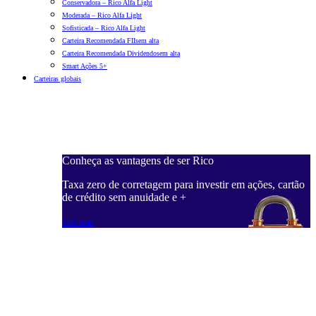
Conservadora – Rico Alfa Light
Moderada – Rico Alfa Light
Sofisticada – Rico Alfa Light
Carteira Recomendada FIIs
em alta
Carteira Recomendada Dividendos
em alta
Smart Ações 5+
Carteiras globais
Conheça as vantagens de ser Rico
C
ações, cartão
Taxa zero de corretagem para investir em ações, cartão
T
de crédito sem anuidade e +
d
Saiba mais
S