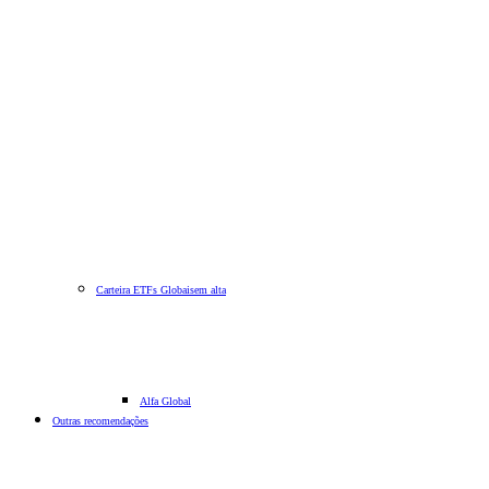
Carteira ETFs Globais
em alta
Alfa Global
Outras recomendações