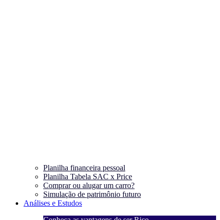
Planilha financeira pessoal
Planilha Tabela SAC x Price
Comprar ou alugar um carro?
Simulação de patrimônio futuro
Análises e Estudos
Conheça as vantagens de ser Rico
C