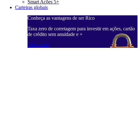
Smart Ações 5+
Carteiras globais
Conheça as vantagens de ser Rico
C
ações, cartão
Taxa zero de corretagem para investir em ações, cartão
T
de crédito sem anuidade e +
d
Saiba mais
S