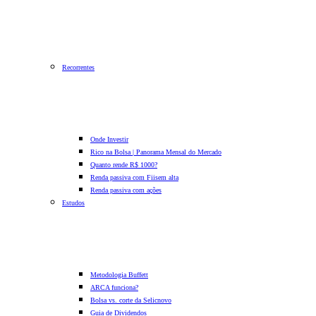
Recorrentes
Onde Investir
Rico na Bolsa | Panorama Mensal do Mercado
Quanto rende R$ 1000?
Renda passiva com Fiis
em alta
Renda passiva com ações
Estudos
Metodologia Buffett
ARCA funciona?
Bolsa vs. corte da Selic
novo
Guia de Dividendos