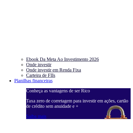
Ebook Da Meta Ao Investimento 2026
Onde investir
Onde investir em Renda Fixa
Carteira de FIIs
Planilhas financeiras
Conheça as vantagens de ser Rico
C
ações, cartão
Taxa zero de corretagem para investir em ações, cartão
T
de crédito sem anuidade e +
d
Saiba mais
S