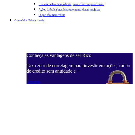
Fiis em ciclos de queda de juros: como se posicionar?
Ações da bolsa brasileira que nunca deram prejuízo
O que são memecoins
Conteúdos Educacionais
Conheça as vantagens de ser Rico
C
ações, cartão
Taxa zero de corretagem para investir em ações, cartão
T
de crédito sem anuidade e +
d
Saiba mais
S