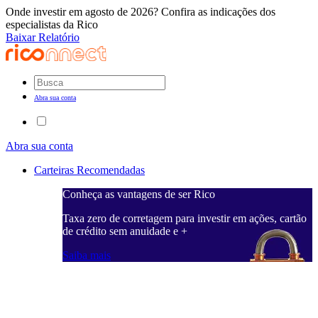
Onde investir em agosto de 2026? Confira as indicações dos
especialistas da Rico
Baixar Relatório
Abra sua conta
Abra sua conta
Carteiras Recomendadas
Conheça as vantagens de ser Rico
C
ações, cartão
Taxa zero de corretagem para investir em ações, cartão
T
de crédito sem anuidade e +
d
Saiba mais
S