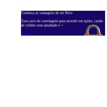
Conheça as vantagens de ser Rico
C
ações, cartão
Taxa zero de corretagem para investir em ações, cartão
T
de crédito sem anuidade e +
d
Saiba mais
S