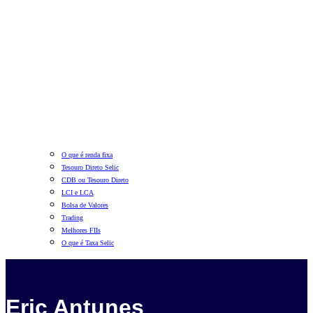
O que é renda fixa
Tesouro Direto Selic
CDB ou Tesouro Direto
LCI e LCA
Bolsa de Valores
Trading
Melhores FIIs
O que é Taxa Selic
Eric Antunes