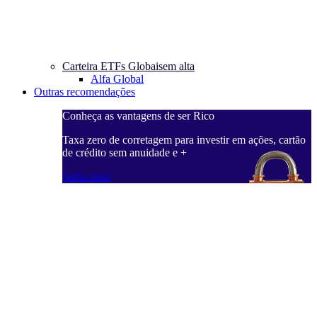
Carteira ETFs Globais
em alta
Alfa Global
Outras recomendações
Conheça as vantagens de ser Rico
C
ações, cartão
Taxa zero de corretagem para investir em ações, cartão
T
de crédito sem anuidade e +
d
Saiba mais
S