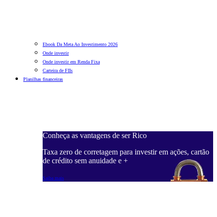
Ebook Da Meta Ao Investimento 2026
Onde investir
Onde investir em Renda Fixa
Carteira de FIIs
Planilhas financeiras
Conheça as vantagens de ser Rico
C
ações, cartão
Taxa zero de corretagem para investir em ações, cartão
T
de crédito sem anuidade e +
d
Saiba mais
S