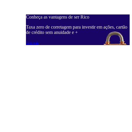
Conheça as vantagens de ser Rico
C
ações, cartão
Taxa zero de corretagem para investir em ações, cartão
T
de crédito sem anuidade e +
d
Saiba mais
S