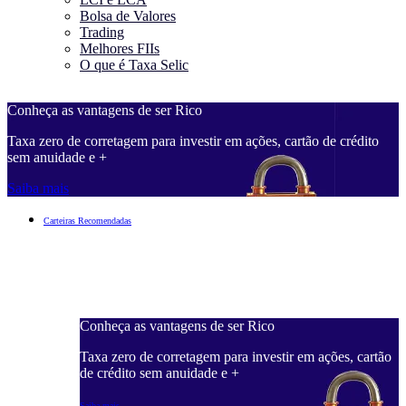
Bolsa de Valores
Trading
Melhores FIIs
O que é Taxa Selic
Conheça as vantagens de ser Rico
C
Taxa zero de corretagem para investir em ações, cartão de crédito
T
sem anuidade e +
s
Saiba mais
S
Carteiras Recomendadas
Conheça as vantagens de ser Rico
C
ações, cartão
Taxa zero de corretagem para investir em ações, cartão
T
de crédito sem anuidade e +
d
Saiba mais
S