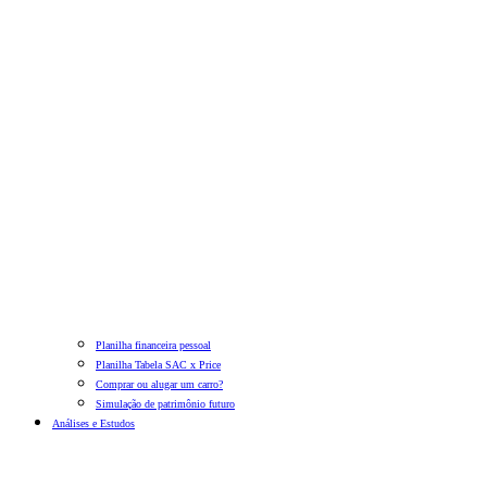
Planilha financeira pessoal
Planilha Tabela SAC x Price
Comprar ou alugar um carro?
Simulação de patrimônio futuro
Análises e Estudos